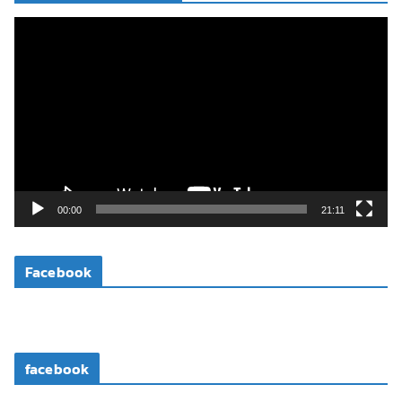
ตั
ว
เ
ล่
น
ไ
ฟ
ล์
วิ
00:00
21:11
ดี
โ
Facebook
อ
facebook