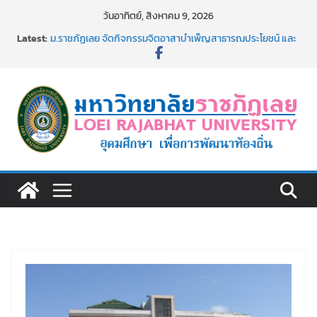
Skip
วันอาทิตย์, สิงหาคม 9, 2026
to
Latest:
ม.ราชภัฏเลย จัดกิจกรรมจิตอาสาบำเพ็ญสาธารณประโยชน์ และ
content
บำเพ็ญสาธารณกุศล 69
รายชื่อผู้ผ่านการสอบแข่งขันเพื่อเป็นลูกจ้างชั่วคราว (รายวัน)
สังกัดมหาวิทยาลัยราชภัฏเลย ด้วยเงินนอกงบประมาณ ประเภท
เงินรายได้
ม.ราชภัฏเลย จัดมหกรรมวิชาการ เปิดบ้าน LRU ครั้งที่ 4 เปิดให้
นักเรียนมัธยมปลายค้นหาสาขาวิชาในฝัน สู่อนาคตที่ใช่
อธิการบดี มรภ.เลย ร่วมประชุมชี้แจงกับคณะอนุกรรมาธิการ
ประจำปีงบประมาณ พ.ศ. 2570
ประกาศผู้ชนะการเสนอราคา จ้างทำปกปริญญาบัตร จำนวน
๑,๙๗๒ ชุด โดยวิธีเฉพาะเจาะจง