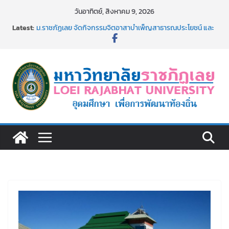
Skip
วันอาทิตย์, สิงหาคม 9, 2026
to
Latest:
ม.ราชภัฏเลย จัดกิจกรรมจิตอาสาบำเพ็ญสาธารณประโยชน์ และ
content
บำเพ็ญสาธารณกุศล 69
รายชื่อผู้ผ่านการสอบแข่งขันเพื่อเป็นลูกจ้างชั่วคราว (รายวัน)
สังกัดมหาวิทยาลัยราชภัฏเลย ด้วยเงินนอกงบประมาณ ประเภท
เงินรายได้
ม.ราชภัฏเลย จัดมหกรรมวิชาการ เปิดบ้าน LRU ครั้งที่ 4 เปิดให้
นักเรียนมัธยมปลายค้นหาสาขาวิชาในฝัน สู่อนาคตที่ใช่
อธิการบดี มรภ.เลย ร่วมประชุมชี้แจงกับคณะอนุกรรมาธิการ
ประจำปีงบประมาณ พ.ศ. 2570
ประกาศผู้ชนะการเสนอราคา จ้างทำปกปริญญาบัตร จำนวน
๑,๙๗๒ ชุด โดยวิธีเฉพาะเจาะจง