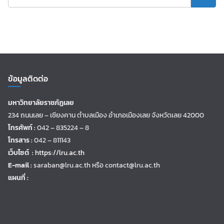
ข้อมูลติดต่อ
มหาวิทยาลัยราชภัฏเลย
234 ถนนเลย – เชียงคาน ตำบลเมือง อำเภอเมืองเลย จังหวัดเลย 42000
โทรศัพท์ :
042 – 835224 – 8
โทรสาร :
042 – 811143
เว็บไซต์ :
https://lru.ac.th
E-mail :
saraban@lru.ac.th
หรือ contact@lru.ac.th
แผนที่ :