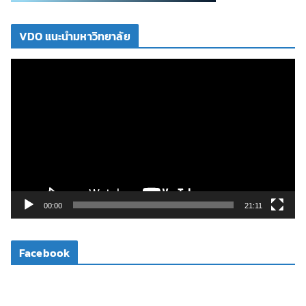
VDO แนะนำมหาวิทยาลัย
ตั
ว
เ
ล่
น
ไ
ฟ
ล์
วิ
00:00
21:11
ดี
โ
Facebook
อ