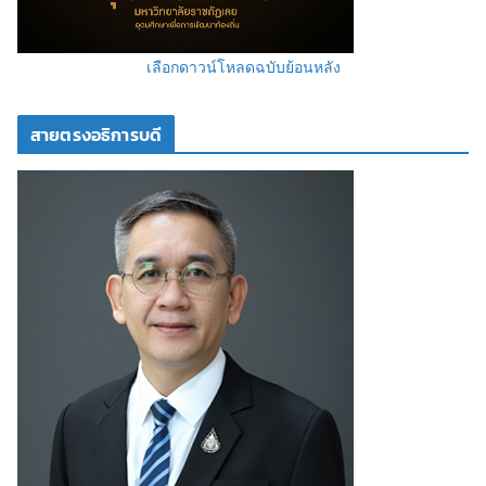
เลือกดาวน์โหลดฉบับย้อนหลัง
สายตรงอธิการบดี