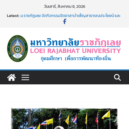
Skip
วันเสาร์, สิงหาคม 8, 2026
to
Latest:
ม.ราชภัฏเลย จัดกิจกรรมจิตอาสาบำเพ็ญสาธารณประโยชน์ และ
content
บำเพ็ญสาธารณกุศล 69
รายชื่อผู้ผ่านการสอบแข่งขันเพื่อเป็นลูกจ้างชั่วคราว (รายวัน)
สังกัดมหาวิทยาลัยราชภัฏเลย ด้วยเงินนอกงบประมาณ ประเภท
เงินรายได้
ม.ราชภัฏเลย จัดมหกรรมวิชาการ เปิดบ้าน LRU ครั้งที่ 4 เปิดให้
นักเรียนมัธยมปลายค้นหาสาขาวิชาในฝัน สู่อนาคตที่ใช่
อธิการบดี มรภ.เลย ร่วมประชุมชี้แจงกับคณะอนุกรรมาธิการ
ประจำปีงบประมาณ พ.ศ. 2570
ประกาศผู้ชนะการเสนอราคา จ้างทำปกปริญญาบัตร จำนวน
๑,๙๗๒ ชุด โดยวิธีเฉพาะเจาะจง