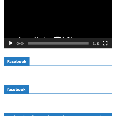
เ
ล่
น
ไ
ฟ
ล์
วิ
00:00
21:11
ดี
โ
Facebook
อ
facebook