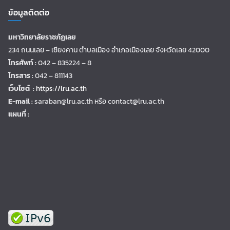
ข้อมูลติดต่อ
มหาวิทยาลัยราชภัฏเลย
234 ถนนเลย – เชียงคาน ตำบลเมือง อำเภอเมืองเลย จังหวัดเลย 42000
โทรศัพท์ :
042 – 835224 – 8
โทรสาร :
042 – 811143
เว็บไซต์ :
https://lru.ac.th
E-mail :
saraban@lru.ac.th
หรือ contact@lru.ac.th
แผนที่ :