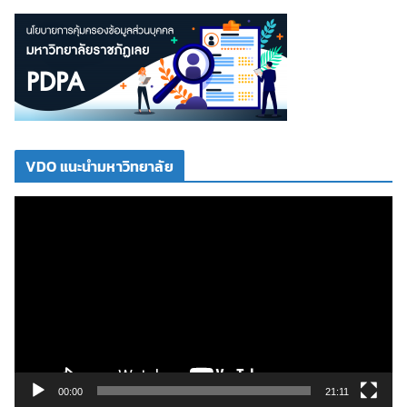
VDO แนะนำมหาวิทยาลัย
ตั
ว
เ
ล่
น
ไ
ฟ
ล์
วิ
00:00
21:11