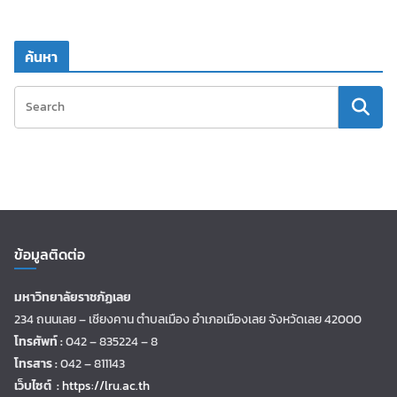
ค้นหา
ข้อมูลติดต่อ
มหาวิทยาลัยราชภัฏเลย
234 ถนนเลย – เชียงคาน ตำบลเมือง อำเภอเมืองเลย จังหวัดเลย 42000
โทรศัพท์ :
042 – 835224 – 8
โทรสาร :
042 – 811143
เว็บไซต์ :
https://lru.ac.th