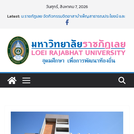
Skip
วันศุกร์, สิงหาคม 7, 2026
to
Latest:
ม.ราชภัฏเลย จัดกิจกรรมจิตอาสาบำเพ็ญสาธารณประโยชน์ และ
content
บำเพ็ญสาธารณกุศล 69
รายชื่อผู้ผ่านการสอบแข่งขันเพื่อเป็นลูกจ้างชั่วคราว (รายวัน)
สังกัดมหาวิทยาลัยราชภัฏเลย ด้วยเงินนอกงบประมาณ ประเภท
เงินรายได้
รายชื่อผู้มีสิทธิเข้าพักอาศัยอาคารชุดสำหรับบุคลากร สาย
สนับสนุน สังกัดมหาวิทยาลัยราชภัฏเลย ครั้งที่ 2/2569
อธิการบดี มรภ.เลย ร่วมประชุมชี้แจงกับคณะอนุกรรมาธิการ
ประจำปีงบประมาณ พ.ศ. 2570
ประกาศผู้ชนะการเสนอราคา จ้างทำปกปริญญาบัตร จำนวน
๑,๙๗๒ ชุด โดยวิธีเฉพาะเจาะจง