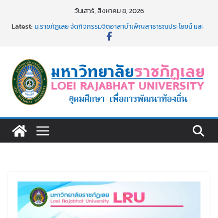
Skip
วันเสาร์, สิงหาคม 8, 2026
to
Latest:
ม.ราชภัฏเลย จัดกิจกรรมจิตอาสาบำเพ็ญสาธารณประโยชน์ และ
content
บำเพ็ญสาธารณกุศล 69
รายชื่อผู้ผ่านการสอบแข่งขันเพื่อเป็นลูกจ้างชั่วคราว (รายวัน)
สังกัดมหาวิทยาลัยราชภัฏเลย ด้วยเงินนอกงบประมาณ ประเภท
เงินรายได้
ม.ราชภัฏเลย จัดมหกรรมวิชาการ เปิดบ้าน LRU ครั้งที่ 4 เปิดให้
นักเรียนมัธยมปลายค้นหาสาขาวิชาในฝัน สู่อนาคตที่ใช่
อธิการบดี มรภ.เลย ร่วมประชุมชี้แจงกับคณะอนุกรรมาธิการ
ประจำปีงบประมาณ พ.ศ. 2570
ประกาศผู้ชนะการเสนอราคา จ้างทำปกปริญญาบัตร จำนวน
๑,๙๗๒ ชุด โดยวิธีเฉพาะเจาะจง