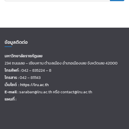
ข้อมูลติดต่อ
มหาวิทยาลัยราชภัฏเลย
234 ถนนเลย – เชียงคาน ตำบลเมือง อำเภอเมืองเลย จังหวัดเลย 42000
โทรศัพท์ :
042 – 835224 – 8
โทรสาร :
042 – 811143
เว็บไซต์ :
https://lru.ac.th
E-mail :
saraban@lru.ac.th
หรือ contact@lru.ac.th
แผนที่ :