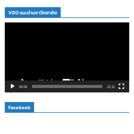
VDO แนะนำมหาวิทยาลัย
ตั
ว
เ
ล่
น
ไ
ฟ
ล์
วิ
00:00
21:11
ดี
โ
Facebook
อ