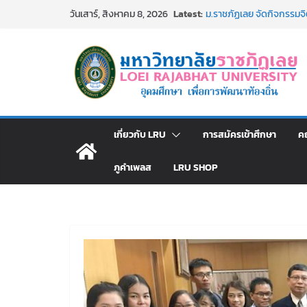
Skip
Latest:
ม.ราชภัฏเลย จัดกิจกรรม
วันเสาร์, สิงหาคม 8, 2026
to
สาธารณกุศล 69
รายชื่อผู้ผ่านการสอบแข่งขั
content
มหาวิทยาลัยราชภัฏเลย ด้
ม.ราชภัฏเลย จัดมหกรรมวิชาก
มัธยมปลายค้นหาสาขาวิชาในฝ
อธิการบดี มรภ.เลย ร่วมป
ปีงบประมาณ พ.ศ. 2570
ประกาศผู้ชนะการเสนอรา
เกี่ยวกับ LRU
การสมัครเข้าศึกษา
ค
โดยวิธีเฉพาะเจาะจง
ภูคำเพลส
LRU SHOP