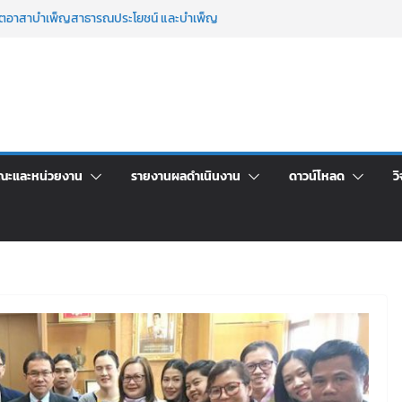
จิตอาสาบำเพ็ญสาธารณประโยชน์ และบำเพ็ญ
นเพื่อเป็นลูกจ้างชั่วคราว (รายวัน) สังกัด
วยเงินนอกงบประมาณ ประเภทเงินรายได้
าร เปิดบ้าน LRU ครั้งที่ 4 เปิดให้นักเรียน
ัน สู่อนาคตที่ใช่
ระชุมชี้แจงกับคณะอนุกรรมาธิการ ประจำ
คา จ้างทำปกปริญญาบัตร จำนวน ๑,๙๗๒ ชุด
ณะและหน่วยงาน
รายงานผลดำเนินงาน
ดาวน์โหลด
วิ