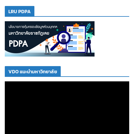
LRU PDPA
VDO แนะนำมหาวิทยาลัย
ตั
ว
เ
ล่
น
ไ
ฟ