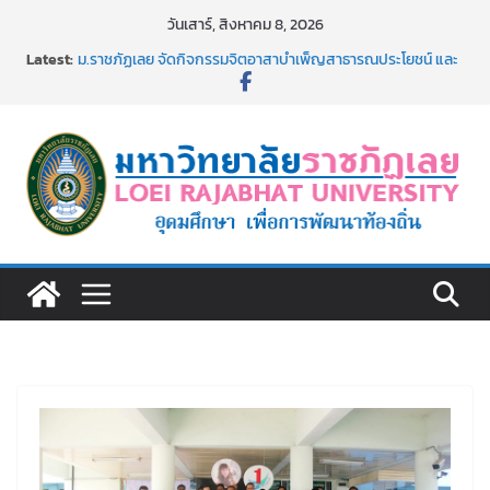
Skip
วันเสาร์, สิงหาคม 8, 2026
to
Latest:
ม.ราชภัฏเลย จัดกิจกรรมจิตอาสาบำเพ็ญสาธารณประโยชน์ และ
content
บำเพ็ญสาธารณกุศล 69
รายชื่อผู้ผ่านการสอบแข่งขันเพื่อเป็นลูกจ้างชั่วคราว (รายวัน)
สังกัดมหาวิทยาลัยราชภัฏเลย ด้วยเงินนอกงบประมาณ ประเภท
เงินรายได้
ม.ราชภัฏเลย จัดมหกรรมวิชาการ เปิดบ้าน LRU ครั้งที่ 4 เปิดให้
นักเรียนมัธยมปลายค้นหาสาขาวิชาในฝัน สู่อนาคตที่ใช่
อธิการบดี มรภ.เลย ร่วมประชุมชี้แจงกับคณะอนุกรรมาธิการ
ประจำปีงบประมาณ พ.ศ. 2570
ประกาศผู้ชนะการเสนอราคา จ้างทำปกปริญญาบัตร จำนวน
๑,๙๗๒ ชุด โดยวิธีเฉพาะเจาะจง