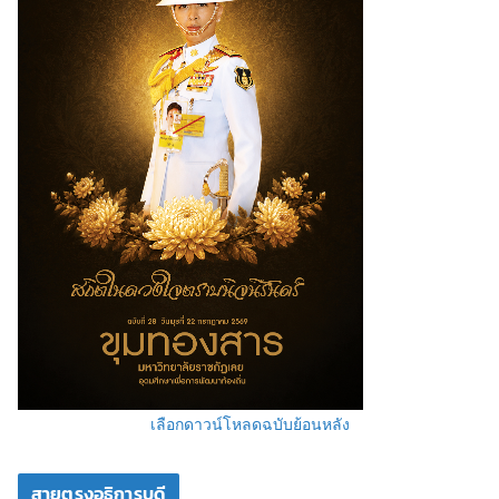
เลือกดาวน์โหลดฉบับย้อนหลัง
สายตรงอธิการบดี