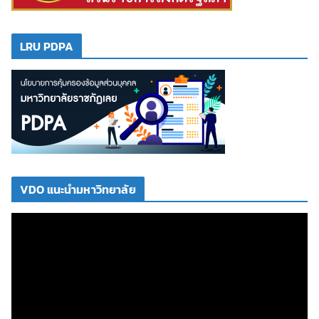
LRU PDPA
VDO แนะนำมหาวิทยาลัย
ตั
ว
เ
ล่
น
ไ