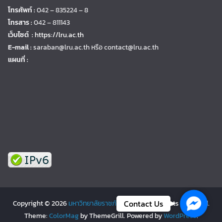
โทรศัพท์ :
042 – 835224 – 8
โทรสาร :
042 – 811143
เว็บไซต์ :
https://lru.ac.th
E-mail :
saraban@lru.ac.th
หรือ contact@lru.ac.th
แผนที่ :
Facebo
Contact Us
Copyright © 2026
มหาวิทยาลัยราชภัฏเลย | LRU
. All rights reserved.
Theme:
ColorMag
by ThemeGrill. Powered by
WordPress
.