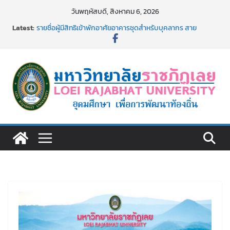
Skip
วันพฤหัสบดี, สิงหาคม 6, 2026
to
Latest:
รายชื่อผู้มีสิทธิเข้าพักอาศัยอาคารชุดสำหรับบุคลากร สาย
content
สนับสนุน สังกัดมหาวิทยาลัยราชภัฏเลย ครั้งที่ 2/2569
ม.ราชภัฏเลย ประชุมคณาจารย์ประจำ ครั้งที่ 1/2569
ประกาศผู้ชนะการเสนอราคา จ้างทำปกปริญญาบัตร จำนวน
๑,๙๗๒ ชุด โดยวิธีเฉพาะเจาะจง
ม.ราชภัฏเลย จัดกิจกรรมจิตอาสาบำเพ็ญสาธารณประโยชน์ และ
บำเพ็ญสาธารณกุศล 69
รายชื่อผู้ผ่านการสอบแข่งขันเพื่อเป็นลูกจ้างชั่วคราว (รายวัน)
สังกัดมหาวิทยาลัยราชภัฏเลย ด้วยเงินนอกงบประมาณ ประเภท
เงินรายได้