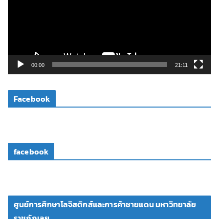
ล่
น
ไ
ฟ
ล์
วิ
00:00
21:11
ดี
โ
Facebook
อ
facebook
ศูนย์การศึกษาโลจิสติกส์และการค้าชายแดน มหาวิทยาลัย
ราชภัฏเลย