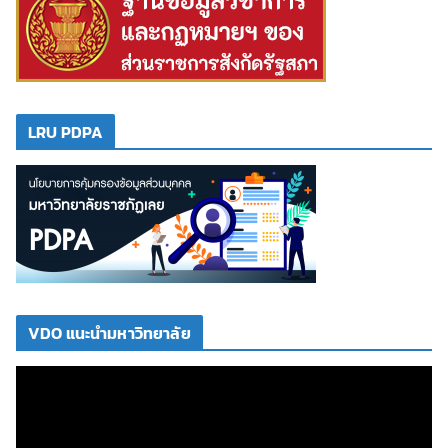
LRU PDPA
VDO แนะนำมหาวิทยาลัย
ตั
ว
เ