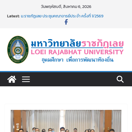
Skip
วันพฤหัสบดี, สิงหาคม 6, 2026
รายชื่อผู้มีสิทธิเข้าพักอาศัยอาคารชุดสำหรับบุคลากร สาย
to
Latest:
สนับสนุน สังกัดมหาวิทยาลัยราชภัฏเลย ครั้งที่ 2/2569
content
ม.ราชภัฏเลย ประชุมคณาจารย์ประจำ ครั้งที่ 1/2569
ประกาศผู้ชนะการเสนอราคา จ้างทำปกปริญญาบัตร จำนวน
๑,๙๗๒ ชุด โดยวิธีเฉพาะเจาะจง
ม.ราชภัฏเลย จัดกิจกรรมจิตอาสาบำเพ็ญสาธารณประโยชน์ และ
บำเพ็ญสาธารณกุศล 69
รายชื่อผู้ผ่านการสอบแข่งขันเพื่อเป็นลูกจ้างชั่วคราว (รายวัน)
สังกัดมหาวิทยาลัยราชภัฏเลย ด้วยเงินนอกงบประมาณ ประเภท
เงินรายได้