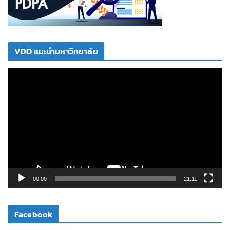
VDO แนะนำมหาวิทยาลัย
ตั
ว
เ
ล่
น
ไ
ฟ
ล์
วิ
00:00
21:11
ดี
โ
Facebook
อ