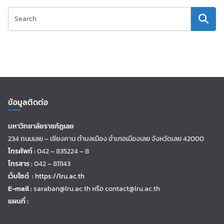
ข้อมูลติดต่อ
มหาวิทยาลัยราชภัฏเลย
234 ถนนเลย – เชียงคาน ตำบลเมือง อำเภอเมืองเลย จังหวัดเลย 42000
โทรศัพท์ :
042 – 835224 – 8
โทรสาร :
042 – 811143
เว็บไซต์ :
https://lru.ac.th
E-mail :
saraban@lru.ac.th
หรือ contact@lru.ac.th
แผนที่ :