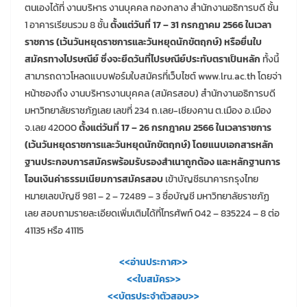
ตนเองได้ที่ งานบริหาร งานบุคคล กองกลาง สำนักงานอธิการบดี ชั้น
1 อาคารเรียนรวม 8 ชั้น
ตั้งแต่วันที่ 17 – 31 กรกฎาคม 2566 ในเวลา
ราชการ (เว้นวันหยุดราชการและวันหยุดนักขัตฤกษ์) หรือยื่นใบ
สมัครทางไปรษณีย์ ซึ่งจะยึดวันที่ไปรษณีย์ประทับตราเป็นหลัก
ทั้งนี้
สามารถดาวโหลดแบบฟอร์มใบสมัครที่เว็บไซต์ www.lru.ac.th โดยจ่า
หน้าซองถึง งานบริหารงานบุคคล (สมัครสอบ) สำนักงานอธิการบดี
มหาวิทยาลัยราชภัฏเลย เลขที่ 234 ถ.เลย-เชียงคาน ต.เมือง อ.เมือง
จ.เลย 42000
ตั้งแต่วันที่ 17 – 26 กรกฎาคม 2566 ในเวลาราชการ
(เว้นวันหยุดราชการและวันหยุดนักขัตฤกษ์) โดยแนบเอกสารหลัก
ฐานประกอบการสมัครพร้อมรับรองสำเนาถูกต้อง และหลักฐานการ
โอนเงินค่าธรรมเนียมการสมัครสอบ
เข้าบัญชีธนาคารกรุงไทย
หมายเลขบัญชี 981 – 2 – 72489 – 3 ชื่อบัญชี มหาวิทยาลัยราชภัฏ
เลย สอบถามรายละเอียดเพิ่มเติมได้ที่โทรศัพท์ 042 – 835224 – 8 ต่อ
41135 หรือ 41115
<<อ่านประกาศ>>
<<ใบสมัคร>>
<<บัตรประจำตัวสอบ>>