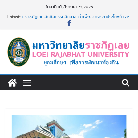
Skip
วันอาทิตย์, สิงหาคม 9, 2026
to
Latest:
ม.ราชภัฏเลย จัดกิจกรรมจิตอาสาบำเพ็ญสาธารณประโยชน์ และ
content
บำเพ็ญสาธารณกุศล 69
รายชื่อผู้ผ่านการสอบแข่งขันเพื่อเป็นลูกจ้างชั่วคราว (รายวัน)
สังกัดมหาวิทยาลัยราชภัฏเลย ด้วยเงินนอกงบประมาณ ประเภท
เงินรายได้
ม.ราชภัฏเลย จัดมหกรรมวิชาการ เปิดบ้าน LRU ครั้งที่ 4 เปิดให้
นักเรียนมัธยมปลายค้นหาสาขาวิชาในฝัน สู่อนาคตที่ใช่
อธิการบดี มรภ.เลย ร่วมประชุมชี้แจงกับคณะอนุกรรมาธิการ
ประจำปีงบประมาณ พ.ศ. 2570
ประกาศผู้ชนะการเสนอราคา จ้างทำปกปริญญาบัตร จำนวน
๑,๙๗๒ ชุด โดยวิธีเฉพาะเจาะจง