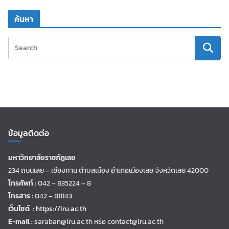
ค้นหา
ข้อมูลติดต่อ
มหาวิทยาลัยราชภัฏเลย
234 ถนนเลย – เชียงคาน ตำบลเมือง อำเภอเมืองเลย จังหวัดเลย 42000
โทรศัพท์ :
042 – 835224 – 8
โทรสาร :
042 – 811143
เว็บไซต์ :
https://lru.ac.th
E-mail :
saraban@lru.ac.th
หรือ contact@lru.ac.th