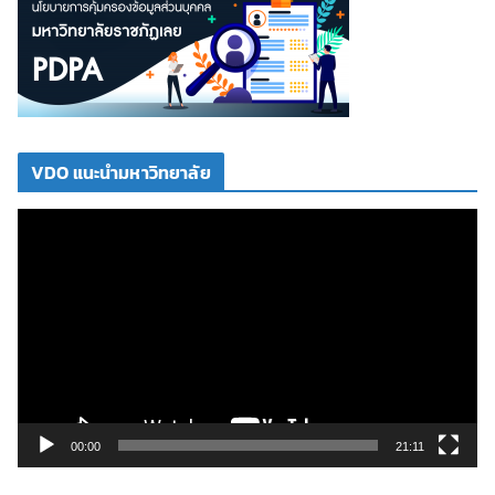
VDO แนะนำมหาวิทยาลัย
ตั
ว
เ
ล่
น
ไ
ฟ
ล์
วิ
00:00
21:11
ดี