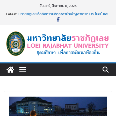
Skip
วันเสาร์, สิงหาคม 8, 2026
to
Latest:
ม.ราชภัฏเลย จัดกิจกรรมจิตอาสาบำเพ็ญสาธารณประโยชน์ และ
content
บำเพ็ญสาธารณกุศล 69
รายชื่อผู้ผ่านการสอบแข่งขันเพื่อเป็นลูกจ้างชั่วคราว (รายวัน)
สังกัดมหาวิทยาลัยราชภัฏเลย ด้วยเงินนอกงบประมาณ ประเภท
เงินรายได้
ม.ราชภัฏเลย จัดมหกรรมวิชาการ เปิดบ้าน LRU ครั้งที่ 4 เปิดให้
นักเรียนมัธยมปลายค้นหาสาขาวิชาในฝัน สู่อนาคตที่ใช่
อธิการบดี มรภ.เลย ร่วมประชุมชี้แจงกับคณะอนุกรรมาธิการ
ประจำปีงบประมาณ พ.ศ. 2570
ประกาศผู้ชนะการเสนอราคา จ้างทำปกปริญญาบัตร จำนวน
๑,๙๗๒ ชุด โดยวิธีเฉพาะเจาะจง