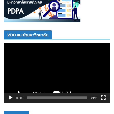
VDO แนะนำมหาวิทยาลัย
ตั
ว
เ
ล่
น
ไ
ฟ
ล์
วิ
00:00
21:11
ดี
โ