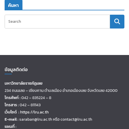
ค้นหา
ข้อมูลติดต่อ
มหาวิทยาลัยราชภัฏเลย
234 ถนนเลย – เชียงคาน ตำบลเมือง อำเภอเมืองเลย จังหวัดเลย 42000
โทรศัพท์ :
042 – 835224 – 8
โทรสาร :
042 – 811143
เว็บไซต์ :
https://lru.ac.th
E-mail :
saraban@lru.ac.th
หรือ contact@lru.ac.th
แผนที่ :