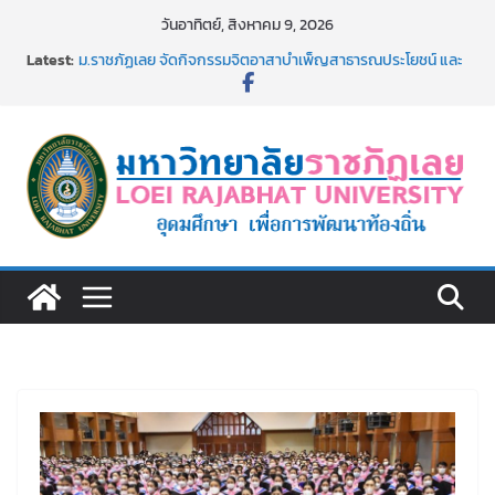
Skip
วันอาทิตย์, สิงหาคม 9, 2026
to
Latest:
ม.ราชภัฏเลย จัดกิจกรรมจิตอาสาบำเพ็ญสาธารณประโยชน์ และ
content
บำเพ็ญสาธารณกุศล 69
รายชื่อผู้ผ่านการสอบแข่งขันเพื่อเป็นลูกจ้างชั่วคราว (รายวัน)
สังกัดมหาวิทยาลัยราชภัฏเลย ด้วยเงินนอกงบประมาณ ประเภท
เงินรายได้
ม.ราชภัฏเลย จัดมหกรรมวิชาการ เปิดบ้าน LRU ครั้งที่ 4 เปิดให้
นักเรียนมัธยมปลายค้นหาสาขาวิชาในฝัน สู่อนาคตที่ใช่
อธิการบดี มรภ.เลย ร่วมประชุมชี้แจงกับคณะอนุกรรมาธิการ
ประจำปีงบประมาณ พ.ศ. 2570
ประกาศผู้ชนะการเสนอราคา จ้างทำปกปริญญาบัตร จำนวน
๑,๙๗๒ ชุด โดยวิธีเฉพาะเจาะจง