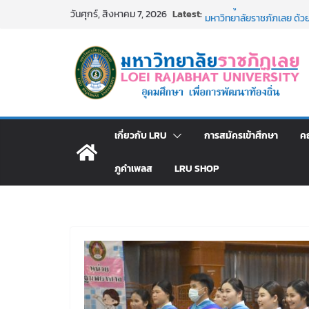
Skip
Latest:
รายชื่อผู้ผ่านการสอบแข่งขัน
วันศุกร์, สิงหาคม 7, 2026
to
มหาวิทยาลัยราชภัฏเลย ด้
รายชื่อผู้มีสิทธิเข้าพักอ
content
สังกัดมหาวิทยาลัยราชภัฏเลย
อธิการบดี มรภ.เลย ร่วมปร
ปีงบประมาณ พ.ศ. 2570
ประกาศผู้ชนะการเสนอราค
โดยวิธีเฉพาะเจาะจง
ม.ราชภัฏเลย จัดกิจกรรม
เกี่ยวกับ LRU
การสมัครเข้าศึกษา
ค
สาธารณกุศล 69
ภูคำเพลส
LRU SHOP