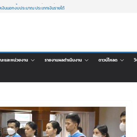
เพื่อเป็นลูกจ้างชั่วคราว (รายวัน) สังกัด
วยเงินนอกงบประมาณ ประเภทเงินรายได้
าศัยอาคารชุดสำหรับบุคลากร สายสนับสนุน
 ครั้งที่ 2/2569
ะชุมชี้แจงกับคณะอนุกรรมาธิการ ประจำ
า จ้างทำปกปริญญาบัตร จำนวน ๑,๙๗๒ ชุด
จิตอาสาบำเพ็ญสาธารณประโยชน์ และบำเพ็ญ
ณะและหน่วยงาน
รายงานผลดำเนินงาน
ดาวน์โหลด
วิ