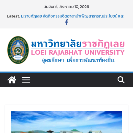
Skip
วันจันทร์, สิงหาคม 10, 2026
to
Latest:
ม.ราชภัฏเลย จัดกิจกรรมจิตอาสาบำเพ็ญสาธารณประโยชน์ และ
content
บำเพ็ญสาธารณกุศล 69
รายชื่อผู้ผ่านการสอบแข่งขันเพื่อเป็นลูกจ้างชั่วคราว (รายวัน)
สังกัดมหาวิทยาลัยราชภัฏเลย ด้วยเงินนอกงบประมาณ ประเภท
เงินรายได้
ม.ราชภัฏเลย จัดมหกรรมวิชาการ เปิดบ้าน LRU ครั้งที่ 4 เปิดให้
นักเรียนมัธยมปลายค้นหาสาขาวิชาในฝัน สู่อนาคตที่ใช่
อธิการบดี มรภ.เลย ร่วมประชุมชี้แจงกับคณะอนุกรรมาธิการ
ประจำปีงบประมาณ พ.ศ. 2570
ประกาศผู้ชนะการเสนอราคา จ้างทำปกปริญญาบัตร จำนวน
๑,๙๗๒ ชุด โดยวิธีเฉพาะเจาะจง