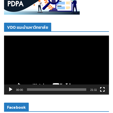
VDO แนะนำมหาวิทยาลัย
ตั
ว
เ
ล่
น
ไ
ฟ
ล์
วิ
00:00
21:11
ดี
โ
Facebook
อ