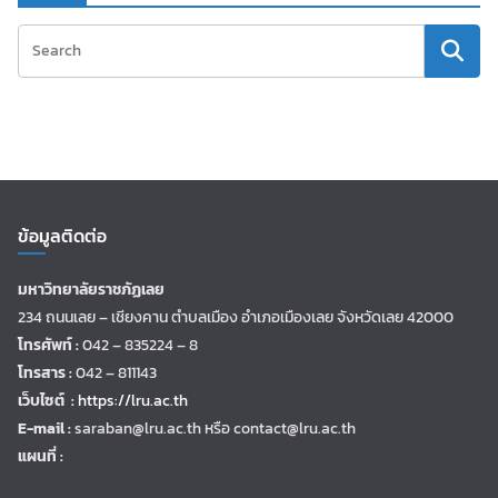
ข้อมูลติดต่อ
มหาวิทยาลัยราชภัฏเลย
234 ถนนเลย – เชียงคาน ตำบลเมือง อำเภอเมืองเลย จังหวัดเลย 42000
โทรศัพท์ :
042 – 835224 – 8
โทรสาร :
042 – 811143
เว็บไซต์ :
https://lru.ac.th
E-mail :
saraban@lru.ac.th
หรือ contact@lru.ac.th
แผนที่ :