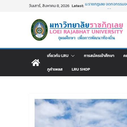
Skip
Latest:
ม.ราชภัฏเลย จัดกิจกรรม
วันเสาร์, สิงหาคม 8, 2026
to
สาธารณกุศล 69
รายชื่อผู้ผ่านการสอบแข่งขั
content
มหาวิทยาลัยราชภัฏเลย ด้
ม.ราชภัฏเลย จัดมหกรรมวิชาก
มัธยมปลายค้นหาสาขาวิชาในฝ
อธิการบดี มรภ.เลย ร่วมป
ปีงบประมาณ พ.ศ. 2570
ประกาศผู้ชนะการเสนอรา
เกี่ยวกับ LRU
การสมัครเข้าศึกษา
ค
โดยวิธีเฉพาะเจาะจง
ภูคำเพลส
LRU SHOP