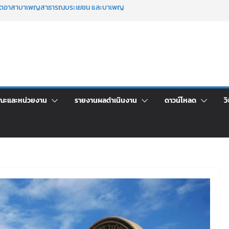
จิตอาสาบำเพ็ญสาธารณประโยชน์ และบำเพ็ญ
นเพื่อเป็นลูกจ้างชั่วคราว (รายวัน) สังกัด
วยเงินนอกงบประมาณ ประเภทเงินรายได้
าร เปิดบ้าน LRU ครั้งที่ 4 เปิดให้นักเรียน
ัน สู่อนาคตที่ใช่
ระชุมชี้แจงกับคณะอนุกรรมาธิการ ประจำ
คา จ้างทำปกปริญญาบัตร จำนวน ๑,๙๗๒ ชุด
ณะและหน่วยงาน
รายงานผลดำเนินงาน
ดาวน์โหลด
วิ