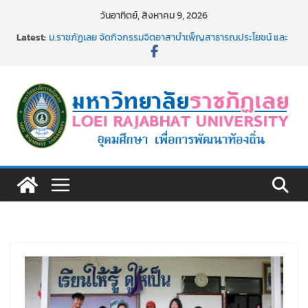
Skip
วันอาทิตย์, สิงหาคม 9, 2026
to
Latest:
ม.ราชภัฏเลย จัดกิจกรรมจิตอาสาบำเพ็ญสาธารณประโยชน์ และ
content
บำเพ็ญสาธารณกุศล 69
รายชื่อผู้ผ่านการสอบแข่งขันเพื่อเป็นลูกจ้างชั่วคราว (รายวัน)
สังกัดมหาวิทยาลัยราชภัฏเลย ด้วยเงินนอกงบประมาณ ประเภท
เงินรายได้
ม.ราชภัฏเลย จัดมหกรรมวิชาการ เปิดบ้าน LRU ครั้งที่ 4 เปิดให้
นักเรียนมัธยมปลายค้นหาสาขาวิชาในฝัน สู่อนาคตที่ใช่
อธิการบดี มรภ.เลย ร่วมประชุมชี้แจงกับคณะอนุกรรมาธิการ
ประจำปีงบประมาณ พ.ศ. 2570
ประกาศผู้ชนะการเสนอราคา จ้างทำปกปริญญาบัตร จำนวน
๑,๙๗๒ ชุด โดยวิธีเฉพาะเจาะจง