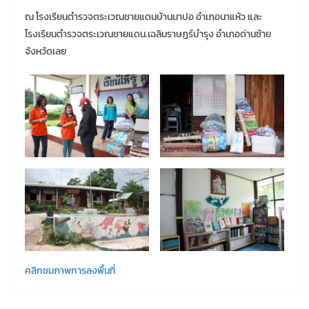
ณ โรงเรียนตำรวจตระเวณชายแดนบ้านนาปอ อำเภอนาแห้ว และ
โรงเรียนตำรวจตระเวณชายแดน.เฉลิมราษฏร์บำรุง อำเภอด่านซ้าย
จังหวัดเลย
คลิกชมภาพการลงพื้นที่