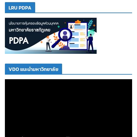
LRU PDPA
VDO แนะนำมหาวิทยาลัย
ตั
ว
เ
ล่
น
ไ
ฟ
ล์