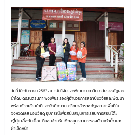
วันที่ 10 กันยายน 2563 สถาบันวิจัยและพัฒนา มหาวิทยาลัยราชภัฏเลย
นำโดย ดร.เนตรนภา พงเพ็ชร รองผู้อำนวยการสถาบันวิัจัยและพัฒนา
พร้อมด้วยเจ้าหน้าที่และนักศึกษามหาวิทยาลัยราชภัฏเลย ลงพื้นที่ใน
จังหวัดเลย มอบวัสดุ อุปกรณ์เพื่อสนับสนุนการเรียนการสอน โต๊ะ
ญี่ปุ่น เสื้อกันเปื้อน ที่นอนสำหรับเด็กอนุบาล เบาะรองนั่ง แก้วน้ำ และ
ผ้าเช็ดหน้า