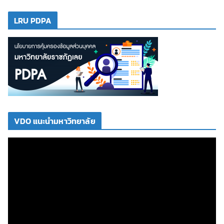
LRU PDPA
VDO แนะนำมหาวิทยาลัย
ตั
ว
เ
ล่
น
ไ
ฟ