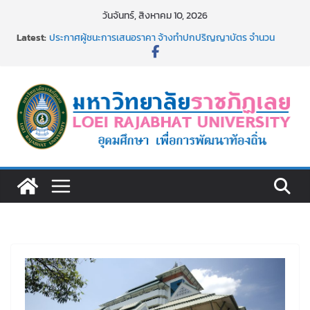
Skip
วันจันทร์, สิงหาคม 10, 2026
to
Latest:
ประกาศผู้ชนะการเสนอราคา จ้างทำปกปริญญาบัตร จำนวน
content
๑,๙๗๒ ชุด โดยวิธีเฉพาะเจาะจง
ม.ราชภัฏเลย จัดกิจกรรมจิตอาสาบำเพ็ญสาธารณประโยชน์ และ
บำเพ็ญสาธารณกุศล 69
รายชื่อผู้ผ่านการสอบแข่งขันเพื่อเป็นลูกจ้างชั่วคราว (รายวัน)
สังกัดมหาวิทยาลัยราชภัฏเลย ด้วยเงินนอกงบประมาณ ประเภท
เงินรายได้
ม.ราชภัฏเลย จัดมหกรรมวิชาการ เปิดบ้าน LRU ครั้งที่ 4 เปิดให้
นักเรียนมัธยมปลายค้นหาสาขาวิชาในฝัน สู่อนาคตที่ใช่
อธิการบดี มรภ.เลย ร่วมประชุมชี้แจงกับคณะอนุกรรมาธิการ
ประจำปีงบประมาณ พ.ศ. 2570