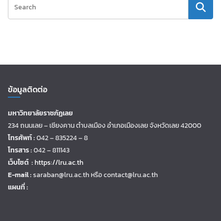
ข้อมูลติดต่อ
มหาวิทยาลัยราชภัฏเลย
234 ถนนเลย – เชียงคาน ตำบลเมือง อำเภอเมืองเลย จังหวัดเลย 42000
โทรศัพท์ :
042 – 835224 – 8
โทรสาร :
042 – 811143
เว็บไซต์ :
https://lru.ac.th
E-mail :
saraban@lru.ac.th
หรือ contact@lru.ac.th
แผนที่ :