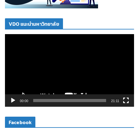
VDO แนะนำมหาวิทยาลัย
ตั
ว
เ
ล่
น
ไ
ฟ
ล์
วิ
00:00
21:11
ดี
โ
Facebook
อ