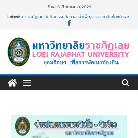
Skip
วันเสาร์, สิงหาคม 8, 2026
to
Latest:
ม.ราชภัฏเลย จัดกิจกรรมจิตอาสาบำเพ็ญสาธารณประโยชน์ และ
content
บำเพ็ญสาธารณกุศล 69
รายชื่อผู้ผ่านการสอบแข่งขันเพื่อเป็นลูกจ้างชั่วคราว (รายวัน)
สังกัดมหาวิทยาลัยราชภัฏเลย ด้วยเงินนอกงบประมาณ ประเภท
เงินรายได้
ม.ราชภัฏเลย จัดมหกรรมวิชาการ เปิดบ้าน LRU ครั้งที่ 4 เปิดให้
นักเรียนมัธยมปลายค้นหาสาขาวิชาในฝัน สู่อนาคตที่ใช่
อธิการบดี มรภ.เลย ร่วมประชุมชี้แจงกับคณะอนุกรรมาธิการ
ประจำปีงบประมาณ พ.ศ. 2570
ประกาศผู้ชนะการเสนอราคา จ้างทำปกปริญญาบัตร จำนวน
๑,๙๗๒ ชุด โดยวิธีเฉพาะเจาะจง