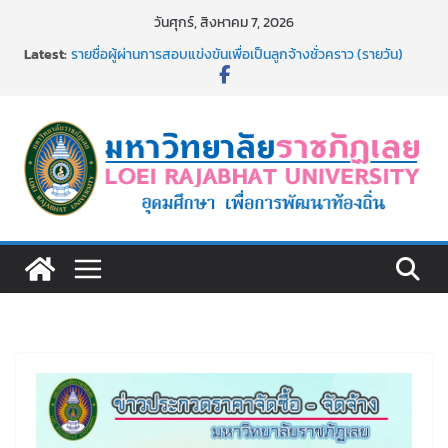
Skip
วันศุกร์, สิงหาคม 7, 2026
to
Latest:
รายชื่อผู้ผ่านการสอบแข่งขันเพื่อเป็นลูกจ้างชั่วคราว (รายวัน)
content
สังกัดมหาวิทยาลัยราชภัฏเลย ด้วยเงินนอกงบประมาณ ประเภท
เงินรายได้
รายชื่อผู้มีสิทธิเข้าพักอาศัยอาคารชุดสำหรับบุคลากร สาย
สนับสนุน สังกัดมหาวิทยาลัยราชภัฏเลย ครั้งที่ 2/2569
อธิการบดี มรภ.เลย ร่วมประชุมชี้แจงกับคณะอนุกรรมาธิการ
ประจำปีงบประมาณ พ.ศ. 2570
ประกาศผู้ชนะการเสนอราคา จ้างทำปกปริญญาบัตร จำนวน
๑,๙๗๒ ชุด โดยวิธีเฉพาะเจาะจง
ม.ราชภัฏเลย จัดกิจกรรมจิตอาสาบำเพ็ญสาธารณประโยชน์ และ
บำเพ็ญสาธารณกุศล 69