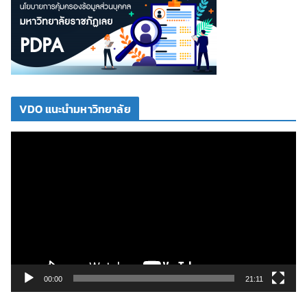
VDO แนะนำมหาวิทยาลัย
ตั
ว
เ
ล่
น
ไ
ฟ
ล์
วิ
00:00
21:11
ดี