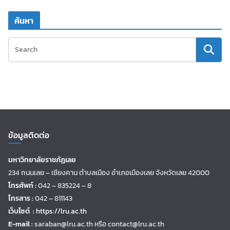
ค้นหา
ข้อมูลติดต่อ
มหาวิทยาลัยราชภัฏเลย
234 ถนนเลย – เชียงคาน ตำบลเมือง อำเภอเมืองเลย จังหวัดเลย 42000
โทรศัพท์ :
042 – 835224 – 8
โทรสาร :
042 – 811143
เว็บไซต์ :
https://lru.ac.th
E-mail :
saraban@lru.ac.th
หรือ contact@lru.ac.th