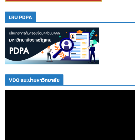
LRU PDPA
VDO แนะนำมหาวิทยาลัย
ตั
ว
เ
ล่
น
ไ