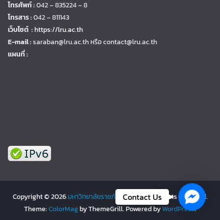
โทรศัพท์ :
042 – 835224 – 8
โทรสาร :
042 – 811143
เว็บไซต์ :
https://lru.ac.th
E-mail :
saraban@lru.ac.th
หรือ contact@lru.ac.th
แผนที่ :
Facebo
Contact Us
Copyright © 2026
มหาวิทยาลัยราชภัฏเลย | LRU
. All rights reserved.
Theme:
ColorMag
by ThemeGrill. Powered by
WordPress
.