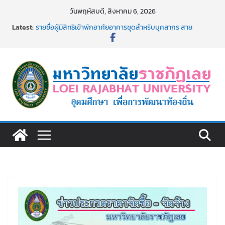
Skip
วันพฤหัสบดี, สิงหาคม 6, 2026
to
Latest:
รายชื่อผู้มีสิทธิเข้าพักอาศัยอาคารชุดสำหรับบุคลากร สาย
content
สนับสนุน สังกัดมหาวิทยาลัยราชภัฏเลย ครั้งที่ 2/2569
ม.ราชภัฏเลย ประชุมคณาจารย์ประจำ ครั้งที่ 1/2569
ประกาศผู้ชนะการเสนอราคา จ้างทำปกปริญญาบัตร จำนวน
๑,๙๗๒ ชุด โดยวิธีเฉพาะเจาะจง
ม.ราชภัฏเลย จัดกิจกรรมจิตอาสาบำเพ็ญสาธารณประโยชน์ และ
บำเพ็ญสาธารณกุศล 69
รายชื่อผู้ผ่านการสอบแข่งขันเพื่อเป็นลูกจ้างชั่วคราว (รายวัน)
สังกัดมหาวิทยาลัยราชภัฏเลย ด้วยเงินนอกงบประมาณ ประเภท
เงินรายได้