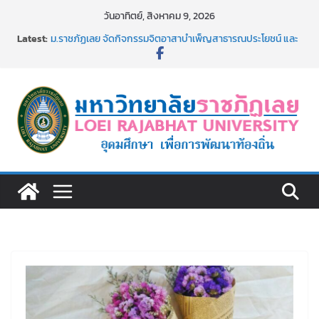
Skip
วันอาทิตย์, สิงหาคม 9, 2026
to
Latest:
ม.ราชภัฏเลย จัดกิจกรรมจิตอาสาบำเพ็ญสาธารณประโยชน์ และ
content
บำเพ็ญสาธารณกุศล 69
รายชื่อผู้ผ่านการสอบแข่งขันเพื่อเป็นลูกจ้างชั่วคราว (รายวัน)
สังกัดมหาวิทยาลัยราชภัฏเลย ด้วยเงินนอกงบประมาณ ประเภท
เงินรายได้
ม.ราชภัฏเลย จัดมหกรรมวิชาการ เปิดบ้าน LRU ครั้งที่ 4 เปิดให้
นักเรียนมัธยมปลายค้นหาสาขาวิชาในฝัน สู่อนาคตที่ใช่
อธิการบดี มรภ.เลย ร่วมประชุมชี้แจงกับคณะอนุกรรมาธิการ
ประจำปีงบประมาณ พ.ศ. 2570
ประกาศผู้ชนะการเสนอราคา จ้างทำปกปริญญาบัตร จำนวน
๑,๙๗๒ ชุด โดยวิธีเฉพาะเจาะจง