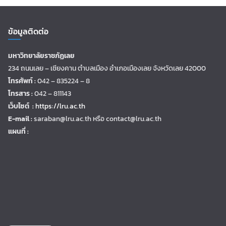
ข้อมูลติดต่อ
มหาวิทยาลัยราชภัฏเลย
234 ถนนเลย – เชียงคาน ตำบลเมือง อำเภอเมืองเลย จังหวัดเลย 42000
โทรศัพท์ :
042 – 835224 – 8
โทรสาร :
042 – 811143
เว็บไซต์ :
https://lru.ac.th
E-mail :
saraban@lru.ac.th
หรือ contact@lru.ac.th
แผนที่ :