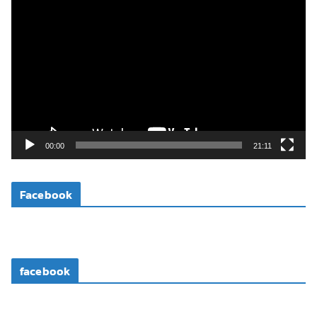
ตั
ว
เ
ล่
น
ไ
ฟ
ล์
วิ
00:00
21:11
ดี
โ
Facebook
อ
facebook