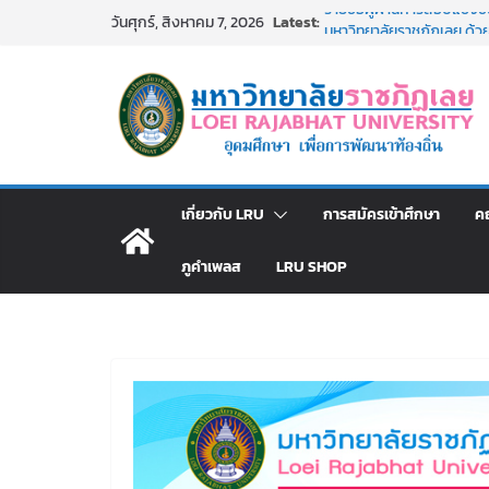
Skip
Latest:
รายชื่อผู้ผ่านการสอบแข่งขัน
วันศุกร์, สิงหาคม 7, 2026
to
มหาวิทยาลัยราชภัฏเลย ด้
รายชื่อผู้มีสิทธิเข้าพักอ
content
สังกัดมหาวิทยาลัยราชภัฏเลย
ม.ราชภัฏเลย ประชุมคณาจารย
ประกาศผู้ชนะการเสนอราค
โดยวิธีเฉพาะเจาะจง
ม.ราชภัฏเลย จัดกิจกรรม
สาธารณกุศล 69
เกี่ยวกับ LRU
การสมัครเข้าศึกษา
ค
ภูคำเพลส
LRU SHOP