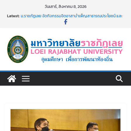
Skip
วันเสาร์, สิงหาคม 8, 2026
to
Latest:
ม.ราชภัฏเลย จัดกิจกรรมจิตอาสาบำเพ็ญสาธารณประโยชน์ และ
content
บำเพ็ญสาธารณกุศล 69
รายชื่อผู้ผ่านการสอบแข่งขันเพื่อเป็นลูกจ้างชั่วคราว (รายวัน)
สังกัดมหาวิทยาลัยราชภัฏเลย ด้วยเงินนอกงบประมาณ ประเภท
เงินรายได้
ม.ราชภัฏเลย จัดมหกรรมวิชาการ เปิดบ้าน LRU ครั้งที่ 4 เปิดให้
นักเรียนมัธยมปลายค้นหาสาขาวิชาในฝัน สู่อนาคตที่ใช่
อธิการบดี มรภ.เลย ร่วมประชุมชี้แจงกับคณะอนุกรรมาธิการ
ประจำปีงบประมาณ พ.ศ. 2570
ประกาศผู้ชนะการเสนอราคา จ้างทำปกปริญญาบัตร จำนวน
๑,๙๗๒ ชุด โดยวิธีเฉพาะเจาะจง