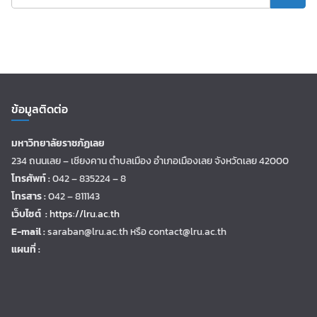
ข้อมูลติดต่อ
มหาวิทยาลัยราชภัฏเลย
234 ถนนเลย – เชียงคาน ตำบลเมือง อำเภอเมืองเลย จังหวัดเลย 42000
โทรศัพท์ :
042 – 835224 – 8
โทรสาร :
042 – 811143
เว็บไซต์ :
https://lru.ac.th
E-mail :
saraban@lru.ac.th
หรือ contact@lru.ac.th
แผนที่ :