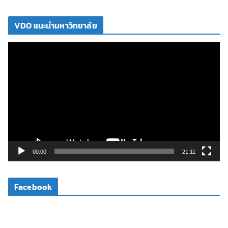
VDO แนะนำมหาวิทยาลัย
ตั
ว
เ
ล่
น
ไ
ฟ
ล์
วิ
00:00
21:11
ดี
โ
Facebook
อ