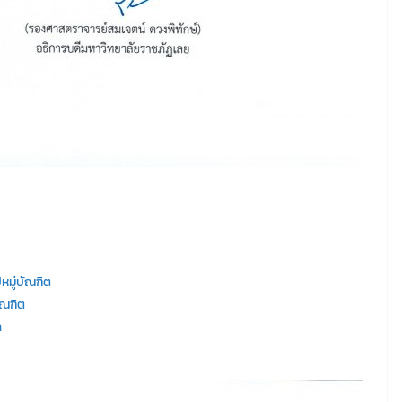
หมู่บัณฑิต
ัณฑิต
า