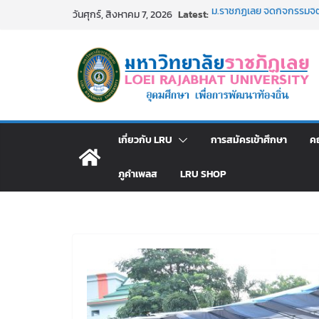
Skip
Latest:
ม.ราชภัฏเลย จัดกิจกรรม
วันศุกร์, สิงหาคม 7, 2026
to
สาธารณกุศล 69
รายชื่อผู้ผ่านการสอบแข่งขัน
content
มหาวิทยาลัยราชภัฏเลย ด้
ม.ราชภัฏเลย จัดมหกรรมวิชาก
มัธยมปลายค้นหาสาขาวิชาในฝ
อธิการบดี มรภ.เลย ร่วมปร
ปีงบประมาณ พ.ศ. 2570
ประกาศผู้ชนะการเสนอราค
เกี่ยวกับ LRU
การสมัครเข้าศึกษา
ค
โดยวิธีเฉพาะเจาะจง
ภูคำเพลส
LRU SHOP