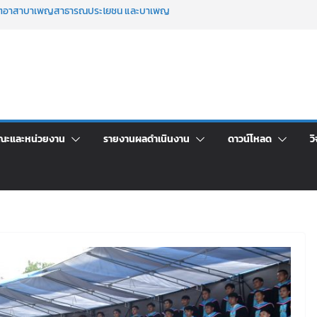
จิตอาสาบำเพ็ญสาธารณประโยชน์ และบำเพ็ญ
เพื่อเป็นลูกจ้างชั่วคราว (รายวัน) สังกัด
วยเงินนอกงบประมาณ ประเภทเงินรายได้
าร เปิดบ้าน LRU ครั้งที่ 4 เปิดให้นักเรียน
ัน สู่อนาคตที่ใช่
ะชุมชี้แจงกับคณะอนุกรรมาธิการ ประจำ
า จ้างทำปกปริญญาบัตร จำนวน ๑,๙๗๒ ชุด
ณะและหน่วยงาน
รายงานผลดำเนินงาน
ดาวน์โหลด
วิ