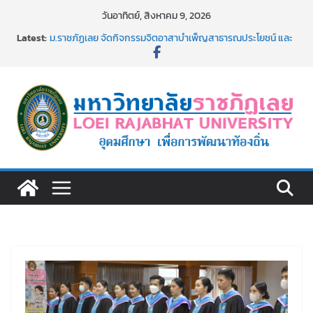
Skip
วันอาทิตย์, สิงหาคม 9, 2026
to
Latest:
ม.ราชภัฏเลย จัดกิจกรรมจิตอาสาบำเพ็ญสาธารณประโยชน์ และ
content
บำเพ็ญสาธารณกุศล 69
รายชื่อผู้ผ่านการสอบแข่งขันเพื่อเป็นลูกจ้างชั่วคราว (รายวัน)
สังกัดมหาวิทยาลัยราชภัฏเลย ด้วยเงินนอกงบประมาณ ประเภท
เงินรายได้
ม.ราชภัฏเลย จัดมหกรรมวิชาการ เปิดบ้าน LRU ครั้งที่ 4 เปิดให้
นักเรียนมัธยมปลายค้นหาสาขาวิชาในฝัน สู่อนาคตที่ใช่
อธิการบดี มรภ.เลย ร่วมประชุมชี้แจงกับคณะอนุกรรมาธิการ
ประจำปีงบประมาณ พ.ศ. 2570
ประกาศผู้ชนะการเสนอราคา จ้างทำปกปริญญาบัตร จำนวน
๑,๙๗๒ ชุด โดยวิธีเฉพาะเจาะจง