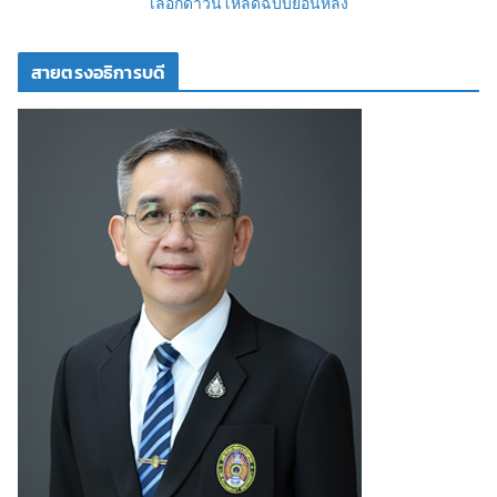
เลือกดาวน์โหลดฉบับย้อนหลัง
สายตรงอธิการบดี