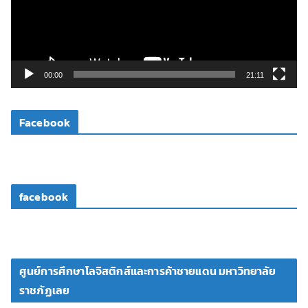
น
ไ
ฟ
ล์
วิ
00:00
21:11
ดี
โ
Facebook
อ
facebook
ศูนย์การศึกษาโลจิสติกส์และการค้าชายแดน มหาวิทยาลัย
ราชภัฏเลย