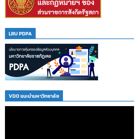
LRU PDPA
VDO แนะนำมหาวิทยาลัย
ตั
ว
เ
ล่