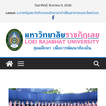
Skip
วันอาทิตย์, สิงหาคม 9, 2026
to
Latest:
ม.ราชภัฏเลย จัดกิจกรรมจิตอาสาบำเพ็ญสาธารณประโยชน์ และ
content
บำเพ็ญสาธารณกุศล 69
รายชื่อผู้ผ่านการสอบแข่งขันเพื่อเป็นลูกจ้างชั่วคราว (รายวัน)
สังกัดมหาวิทยาลัยราชภัฏเลย ด้วยเงินนอกงบประมาณ ประเภท
เงินรายได้
ม.ราชภัฏเลย จัดมหกรรมวิชาการ เปิดบ้าน LRU ครั้งที่ 4 เปิดให้
นักเรียนมัธยมปลายค้นหาสาขาวิชาในฝัน สู่อนาคตที่ใช่
อธิการบดี มรภ.เลย ร่วมประชุมชี้แจงกับคณะอนุกรรมาธิการ
ประจำปีงบประมาณ พ.ศ. 2570
ประกาศผู้ชนะการเสนอราคา จ้างทำปกปริญญาบัตร จำนวน
๑,๙๗๒ ชุด โดยวิธีเฉพาะเจาะจง