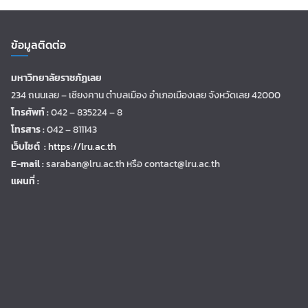
ข้อมูลติดต่อ
มหาวิทยาลัยราชภัฏเลย
234 ถนนเลย – เชียงคาน ตำบลเมือง อำเภอเมืองเลย จังหวัดเลย 42000
โทรศัพท์ :
042 – 835224 – 8
โทรสาร :
042 – 811143
เว็บไซต์ :
https://lru.ac.th
E-mail :
saraban@lru.ac.th
หรือ contact@lru.ac.th
แผนที่ :