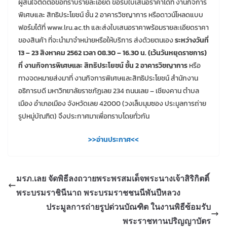
ผู้สนใจติดต่อขอทราบรายละเอียด ขอรับใบเสนอราคาได้ที่ งานกิจการ
พิเศษและ สิทธิประโยชน์ ชั้น 2 อาคารวิชญาการ หรือดาวน์โหลดแบบ
ฟอร์มได้ที่ www.lru.ac.th และส่งใบเสนอราคาพร้อมรายละเอียดราคา
ของสินค้า ที่จะนำมาจำหน่ายหรือให้บริการ ส่งด้วยตนเอง
ระหว่างวันที่
13 – 23 สิงหาคม 2562 เวลา 08.30 – 16.30 น. (เว้นวันหยุดราชการ)
ที่ งานกิจการพิเศษและ สิทธิประโยชน์ ชั้น 2 อาคารวิชญาการ
หรือ
ทางจดหมายส่งมาที่ งานกิจการพิเศษและสิทธิประโยชน์ สำนักงาน
อธิการบดี มหาวิทยาลัยราชภัฏเลย 234 ถนนเลย – เชียงคาน ตำบล
เมือง อำเภอเมือง จังหวัดเลย 42000 (วงเล็บมุมซอง ประมูลการถ่าย
รูปหมู่บัณฑิต) จึงประกาศมาเพื่อทราบโดยทั่วกัน
>>อ่านประกาศ<<
มรภ.เลย จัดพิธีลงถวายพระพรสมเด็จพระนางเจ้าสิริกิตติ์
พระบรมราชินีนาถ พระบรมราชชนนีพันปีหลวง
ประมูลการถ่ายรูปด่วนบัณฑิต ในงานพิธีซ้อมรับ
พระราชทานปริญญาบัตร