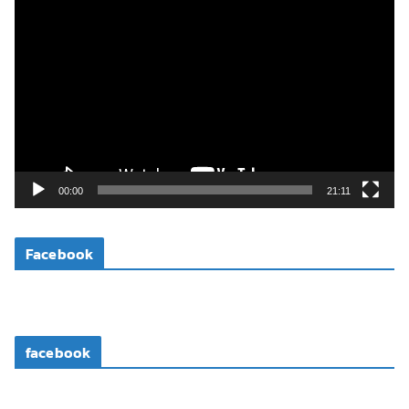
ตั
ว
เ
ล่
น
ไ
ฟ
ล์
วิ
00:00
21:11
ดี
โ
Facebook
อ
facebook