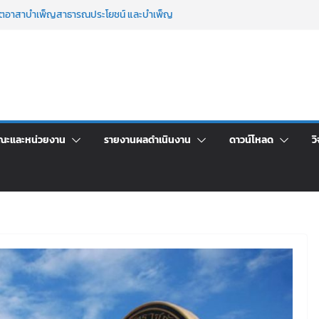
จิตอาสาบำเพ็ญสาธารณประโยชน์ และบำเพ็ญ
นเพื่อเป็นลูกจ้างชั่วคราว (รายวัน) สังกัด
วยเงินนอกงบประมาณ ประเภทเงินรายได้
าร เปิดบ้าน LRU ครั้งที่ 4 เปิดให้นักเรียน
ัน สู่อนาคตที่ใช่
ระชุมชี้แจงกับคณะอนุกรรมาธิการ ประจำ
คา จ้างทำปกปริญญาบัตร จำนวน ๑,๙๗๒ ชุด
ณะและหน่วยงาน
รายงานผลดำเนินงาน
ดาวน์โหลด
วิ