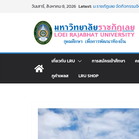
Skip
Latest:
ม.ราชภัฏเลย จัดกิจกรรม
วันเสาร์, สิงหาคม 8, 2026
to
สาธารณกุศล 69
รายชื่อผู้ผ่านการสอบแข่งขั
content
มหาวิทยาลัยราชภัฏเลย ด้
ม.ราชภัฏเลย จัดมหกรรมวิชาก
มัธยมปลายค้นหาสาขาวิชาในฝ
อธิการบดี มรภ.เลย ร่วมป
ปีงบประมาณ พ.ศ. 2570
ประกาศผู้ชนะการเสนอรา
เกี่ยวกับ LRU
การสมัครเข้าศึกษา
ค
โดยวิธีเฉพาะเจาะจง
ภูคำเพลส
LRU SHOP