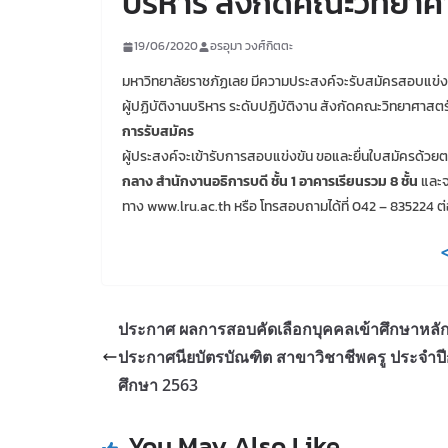
บริหาร สังกัดคณะวิทยาศ
19/06/2020
อรอุมา วงศ์กิตตะ
มหาวิทยาลัยราชภัฏเลย มีความประสงค์จะรับสมัครสอบแข่งข
ผู้ปฏิบัติงานบริหาร ระดับปฏิบัติงาน สังกัดคณะวิทยาศาสตร
การรับสมัคร
ผู้ประสงค์จะเข้ารับการสอบแข่งขัน ขอและยื่นใบสมัครด้วย
กลาง สำนักงานอธิการบดี ชั้น 1 อาคารเรียนรวม 8 ชั้น
และจ
ทาง www.lru.ac.th หรือ โทรสอบถามได้ที่ 042 – 835224 ต่อ 
<
ประกาศ ผลการสอบคัดเลือกบุคคลเข้าศึกษาหลัก
ประกาศนียบัตรบัณฑิต สาขาวิชาชีพครู ประจำป
ศึกษา 2563
You May Also Like