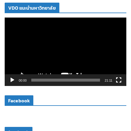
VDO แนะนำมหาวิทยาลัย
ตั
ว
เ
ล่
น
ไ
ฟ
ล์
วิ
00:00
21:11
ดี
โ
Facebook
อ