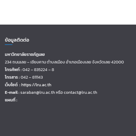
ข้อมูลติดต่อ
มหาวิทยาลัยราชภัฏเลย
234 ถนนเลย – เชียงคาน ตำบลเมือง อำเภอเมืองเลย จังหวัดเลย 42000
โทรศัพท์ :
042 – 835224 – 8
โทรสาร :
042 – 811143
เว็บไซต์ :
https://lru.ac.th
E-mail :
saraban@lru.ac.th
หรือ contact@lru.ac.th
แผนที่ :