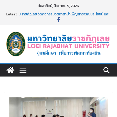
Skip
วันอาทิตย์, สิงหาคม 9, 2026
to
Latest:
ม.ราชภัฏเลย จัดกิจกรรมจิตอาสาบำเพ็ญสาธารณประโยชน์ และ
content
บำเพ็ญสาธารณกุศล 69
รายชื่อผู้ผ่านการสอบแข่งขันเพื่อเป็นลูกจ้างชั่วคราว (รายวัน)
สังกัดมหาวิทยาลัยราชภัฏเลย ด้วยเงินนอกงบประมาณ ประเภท
เงินรายได้
ม.ราชภัฏเลย จัดมหกรรมวิชาการ เปิดบ้าน LRU ครั้งที่ 4 เปิดให้
นักเรียนมัธยมปลายค้นหาสาขาวิชาในฝัน สู่อนาคตที่ใช่
อธิการบดี มรภ.เลย ร่วมประชุมชี้แจงกับคณะอนุกรรมาธิการ
ประจำปีงบประมาณ พ.ศ. 2570
ประกาศผู้ชนะการเสนอราคา จ้างทำปกปริญญาบัตร จำนวน
๑,๙๗๒ ชุด โดยวิธีเฉพาะเจาะจง