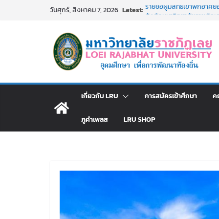
Skip
Latest:
รายชื่อผู้มีสิทธิเข้าพักอ
วันศุกร์, สิงหาคม 7, 2026
to
สังกัดมหาวิทยาลัยราชภัฏเลย
ม.ราชภัฏเลย ประชุมคณาจารย
content
ประกาศผู้ชนะการเสนอราค
โดยวิธีเฉพาะเจาะจง
ม.ราชภัฏเลย จัดกิจกรรม
สาธารณกุศล 69
รายชื่อผู้ผ่านการสอบแข่งขัน
มหาวิทยาลัยราชภัฏเลย ด้
เกี่ยวกับ LRU
การสมัครเข้าศึกษา
ค
ภูคำเพลส
LRU SHOP