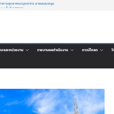
าศัยอาคารชุดสำหรับบุคลากร สายสนับสนุน
 ครั้งที่ 2/2569
์ประจำ ครั้งที่ 1/2569
า จ้างทำปกปริญญาบัตร จำนวน ๑,๙๗๒ ชุด
จิตอาสาบำเพ็ญสาธารณประโยชน์ และบำเพ็ญ
เพื่อเป็นลูกจ้างชั่วคราว (รายวัน) สังกัด
วยเงินนอกงบประมาณ ประเภทเงินรายได้
ณะและหน่วยงาน
รายงานผลดำเนินงาน
ดาวน์โหลด
วิ