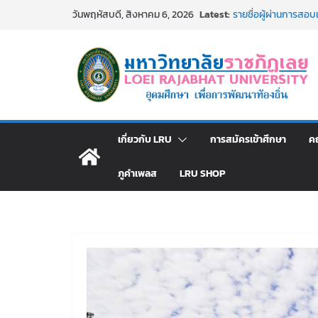
Skip
Latest:
รายชื่อผู้ผ่านการสอบแ
วันพฤหัสบดี, สิงหาคม 6, 2026
to
มหาวิทยาลัยราชภัฏเ
รายชื่อผู้มีสิทธิเข้
content
สังกัดมหาวิทยาลัยราช
ม.ราชภัฏเลย ประชุมคณ
ประกาศผู้ชนะการเส
โดยวิธีเฉพาะเจาะจง
ม.ราชภัฏเลย จัดกิจ
สาธารณกุศล 69
เกี่ยวกับ LRU
การสมัครเข้าศึกษา
ค
ภูคำเพลส
LRU SHOP