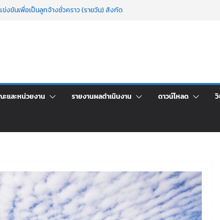
ข่งขันเพื่อเป็นลูกจ้างชั่วคราว (รายวัน) สังกัด
ลย ด้วยเงินนอกงบประมาณ ประเภทเงินรายได้
าพักอาศัยอาคารชุดสำหรับบุคลากร สายสนับสนุน
ภัฏเลย ครั้งที่ 2/2569
าจารย์ประจำ ครั้งที่ 1/2569
นอราคา จ้างทำปกปริญญาบัตร จำนวน ๑,๙๗๒ ชุด
กรรมจิตอาสาบำเพ็ญสาธารณประโยชน์ และบำเพ็ญ
ณะและหน่วยงาน
รายงานผลดำเนินงาน
ดาวน์โหลด
วิ