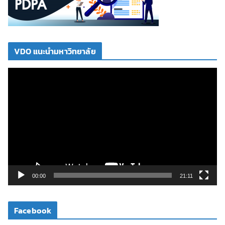
VDO แนะนำมหาวิทยาลัย
ตั
ว
เ
ล่
น
ไ
ฟ
ล์
วิ
00:00
21:11
ดี
โ
Facebook
อ