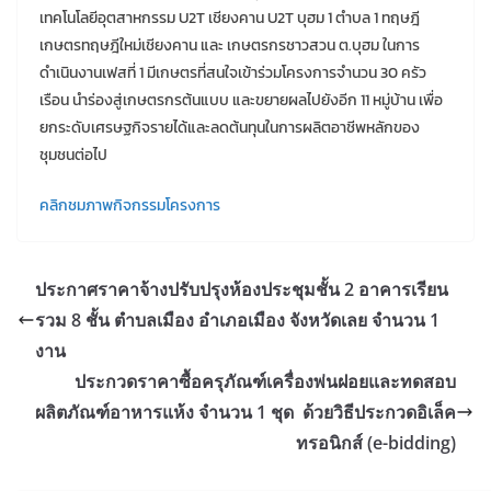
เทคโนโลยีอุตสาหกรรม U2T เชียงคาน U2T บุฮม 1 ตำบล 1 ทฤษฎี
เกษตรทฤษฎีใหม่เชียงคาน และ เกษตรกรชาวสวน ต.บุฮม ในการ
ดำเนินงานเฟสที่ 1 มีเกษตรที่สนใจเข้าร่วมโครงการจำนวน 30 ครัว
เรือน นำร่องสู่เกษตรกรต้นแบบ และขยายผลไปยังอีก 11 หมู่บ้าน เพื่อ
ยกระดับเศรษฐกิจรายได้และลดต้นทุนในการผลิตอาชีพหลักของ
ชุมชนต่อไป
คลิกชมภาพกิจกรรมโครงการ
ประกาศราคาจ้างปรับปรุงห้องประชุมชั้น 2 อาคารเรียน
รวม 8 ชั้น ตำบลเมือง อำเภอเมือง จังหวัดเลย จำนวน 1
งาน
ประกวดราคาซื้อครุภัณฑ์เครื่องพ่นฝอยและทดสอบ
ผลิตภัณฑ์อาหารแห้ง จำนวน 1 ชุด ด้วยวิธีประกวดอิเล็ค
ทรอนิกส์ (e-bidding)