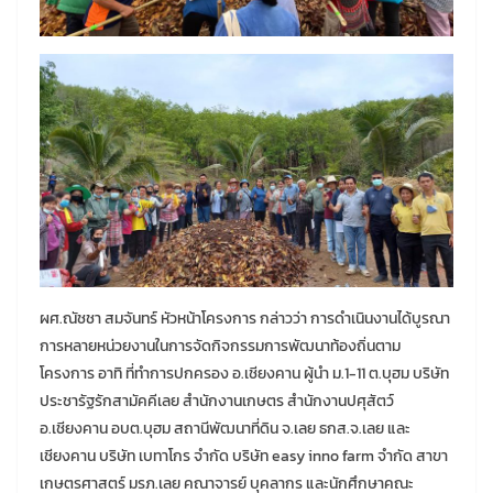
ผศ.ณัชชา สมจันทร์ หัวหน้าโครงการ กล่าวว่า การดำเนินงานได้บูรณา
การหลายหน่วยงานในการจัดกิจกรรมการพัฒนาท้องถิ่นตาม
โครงการ อาทิ ที่ทำการปกครอง อ.เชียงคาน ผู้นำ ม.1-11 ต.บุฮม บริษัท
ประชารัฐรักสามัคคีเลย สำนักงานเกษตร สำนักงานปศุสัตว์
อ.เชียงคาน อบต.บุฮม สถานีพัฒนาที่ดิน จ.เลย ธกส.จ.เลย และ
เชียงคาน บริษัท เบทาโกร จำกัด บริษัท easy inno farm จำกัด สาขา
เกษตรศาสตร์ มรภ.เลย คณาจารย์ บุคลากร และนักศึกษาคณะ