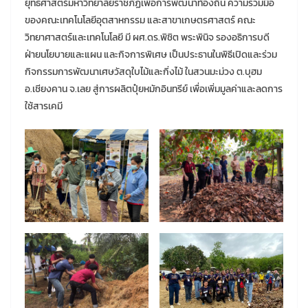
ยุทธศาสตร์มหาวิทยาลัยราชภัฏเพื่อการพัฒนาท้องถิ่น ความร่วมมือ
ของคณะเทคโนโลยีอุตสาหกรรม และสาขาเกษตรศาสตร์ คณะ
วิทยาศาสตร์และเทคโนโลยี มี ผศ.ดร.พิชิต พระพินิจ รองอธิการบดี
ฝ่ายนโยบายและแผน และกิจการพิเศษ เป็นประธานในพิธีเปิดและร่วม
กิจกรรมการพัฒนาเศษวัสดุใบไม้และกิ่งไม้ ในสวนมะม่วง ต.บุฮม
อ.เชียงคาน จ.เลย สู่การผลิตปุ๋ยหมักอินทรีย์ เพื่อเพิ่มมูลค่าและลดการ
ใช้สารเคมี