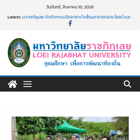
Skip
วันจันทร์, สิงหาคม 10, 2026
to
Latest:
ม.ราชภัฏเลย จัดกิจกรรมจิตอาสาบำเพ็ญสาธารณประโยชน์ และ
content
บำเพ็ญสาธารณกุศล 69
รายชื่อผู้ผ่านการสอบแข่งขันเพื่อเป็นลูกจ้างชั่วคราว (รายวัน)
สังกัดมหาวิทยาลัยราชภัฏเลย ด้วยเงินนอกงบประมาณ ประเภท
เงินรายได้
ม.ราชภัฏเลย จัดมหกรรมวิชาการ เปิดบ้าน LRU ครั้งที่ 4 เปิดให้
นักเรียนมัธยมปลายค้นหาสาขาวิชาในฝัน สู่อนาคตที่ใช่
อธิการบดี มรภ.เลย ร่วมประชุมชี้แจงกับคณะอนุกรรมาธิการ
ประจำปีงบประมาณ พ.ศ. 2570
ประกาศผู้ชนะการเสนอราคา จ้างทำปกปริญญาบัตร จำนวน
๑,๙๗๒ ชุด โดยวิธีเฉพาะเจาะจง