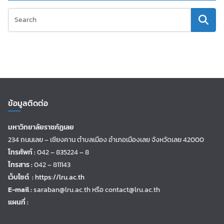
ข้อมูลติดต่อ
มหาวิทยาลัยราชภัฏเลย
234 ถนนเลย – เชียงคาน ตำบลเมือง อำเภอเมืองเลย จังหวัดเลย 42000
โทรศัพท์ :
042 – 835224 – 8
โทรสาร :
042 – 811143
เว็บไซต์ :
https://lru.ac.th
E-mail :
saraban@lru.ac.th
หรือ contact@lru.ac.th
แผนที่ :