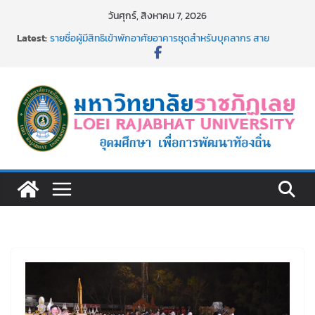
Skip
วันศุกร์, สิงหาคม 7, 2026
to
Latest:
รายชื่อผู้มีสิทธิเข้าพักอาศัยอาคารชุดสำหรับบุคลากร สาย
content
สนับสนุน สังกัดมหาวิทยาลัยราชภัฏเลย ครั้งที่ 2/2569
ม.ราชภัฏเลย ประชุมคณาจารย์ประจำ ครั้งที่ 1/2569
ประกาศผู้ชนะการเสนอราคา จ้างทำปกปริญญาบัตร จำนวน
๑,๙๗๒ ชุด โดยวิธีเฉพาะเจาะจง
ม.ราชภัฏเลย จัดกิจกรรมจิตอาสาบำเพ็ญสาธารณประโยชน์ และ
บำเพ็ญสาธารณกุศล 69
รายชื่อผู้ผ่านการสอบแข่งขันเพื่อเป็นลูกจ้างชั่วคราว (รายวัน)
สังกัดมหาวิทยาลัยราชภัฏเลย ด้วยเงินนอกงบประมาณ ประเภท
เงินรายได้