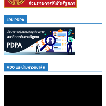
LRU PDPA
VDO แนะนำมหาวิทยาลัย
ตั
ว
เ
ล่
น