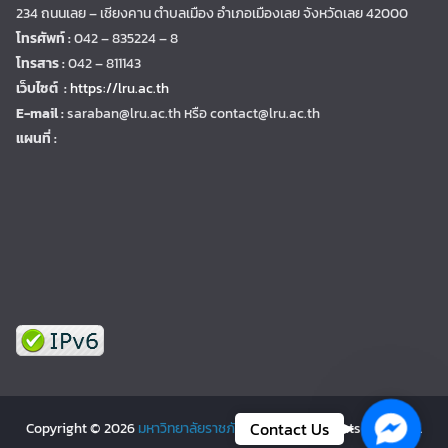
234 ถนนเลย – เชียงคาน ตำบลเมือง อำเภอเมืองเลย จังหวัดเลย 42000
โทรศัพท์ :
042 – 835224 – 8
โทรสาร :
042 – 811143
เว็บไซต์ :
https://lru.ac.th
E-mail :
saraban@lru.ac.th
หรือ contact@lru.ac.th
แผนที่ :
Facebo
Contact Us
Copyright © 2026
มหาวิทยาลัยราชภัฏเลย | LRU
. All rights reserved.