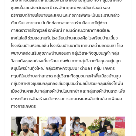
วิทยาศาสตร์และเทคโนโลยีมหาวิทยาลัยราชภัฏเลย กับ กลุ่มวิสาหกิจ
ชุมชนในเขตจังหวัดเลย มี ดร.จักกฤษณ์ พงษ์อินทร์วงศ์ รอง
อธิการบดีฝ่ายนโยบายและแผน และกิจการพิเศษ เป็นประธานกล่าว
ต้อนรับและลงนามบันทึกข้อตกลงความร่วมมือ และมีผู้ช่วย
ศาสตราจารย์จารุวัลย์ รักษ์มณี คณบดีคณะวิทยาศาสตร์และ
เทคโนโลยี ร่วมลงนามกับโรงเรียนบ้านหนองผือ โรงเรียนบ้านเมี่ยง
โรงเรียนบ้านห้วยบ่อซื่น โรงเรียนบ้านนาค้อ เทศบาลตำบลคอนสา โรง
พยาบาลส่งเสริมสุขภาพบ้านคอนสา กลุ่มวิสาหกิจชุมชนภูคำ กลุ่ม
วิสาหกิจชุมชนท่องเที่ยวร้อยแก่งพันเกาะ กลุ่มวิสาหกิจชุมชนผู้ปลูก
สมุนไพรบ้านทุ่งใหญ่ กลุ่มวิสาหกิจชุมชน 1 ตำบล 1 กลุ่ม เกษตร
ทฤษฏีใหม่ตำบลท่าสะอาด กลุ่มวิสาหกิจชุมชนทอผ้าพื้นเมืองบ้านสูบ
กลุ่มวิสาหกิจชุมชนกลุ่มท่องเที่ยวชุมชนตำบลน้ำสวย กลุ่มเลี้ยงไก่พื้น
เมืองบ้านผาแบ่น กลุ่มทอผ้าบ้านโนนกกข่า และกลุ่มทอผ้าบ้านลาด เพื่อ
ยกระดับการจัดสร้างนวัตกรรมการเกษตรและผลิตภัณฑ์จากพืชผล
ทางการเกษตร