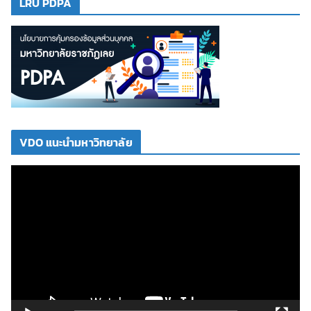
LRU PDPA
VDO แนะนำมหาวิทยาลัย
ตั
ว
เ
ล่
น
ไ
ฟ
ล์