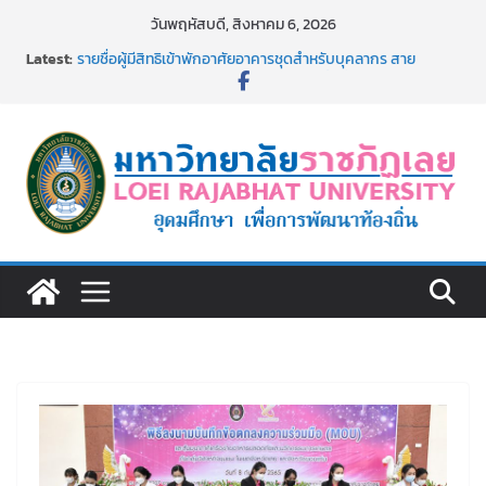
Skip
วันพฤหัสบดี, สิงหาคม 6, 2026
to
Latest:
รายชื่อผู้ผ่านการสอบแข่งขันเพื่อเป็นลูกจ้างชั่วคราว (รายวัน)
content
สังกัดมหาวิทยาลัยราชภัฏเลย ด้วยเงินนอกงบประมาณ ประเภท
เงินรายได้
รายชื่อผู้มีสิทธิเข้าพักอาศัยอาคารชุดสำหรับบุคลากร สาย
สนับสนุน สังกัดมหาวิทยาลัยราชภัฏเลย ครั้งที่ 2/2569
ม.ราชภัฏเลย ประชุมคณาจารย์ประจำ ครั้งที่ 1/2569
ประกาศผู้ชนะการเสนอราคา จ้างทำปกปริญญาบัตร จำนวน
๑,๙๗๒ ชุด โดยวิธีเฉพาะเจาะจง
ม.ราชภัฏเลย จัดกิจกรรมจิตอาสาบำเพ็ญสาธารณประโยชน์ และ
บำเพ็ญสาธารณกุศล 69