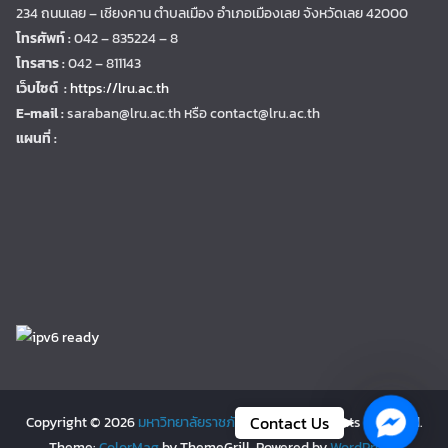
234 ถนนเลย – เชียงคาน ตำบลเมือง อำเภอเมืองเลย จังหวัดเลย 42000
โทรศัพท์ :
042 – 835224 – 8
โทรสาร :
042 – 811143
เว็บไซต์ :
https://lru.ac.th
E-mail :
saraban@lru.ac.th
หรือ contact@lru.ac.th
แผนที่ :
Facebo
Contact Us
Copyright © 2026
มหาวิทยาลัยราชภัฏเลย | LRU
. All rights reserved.
Theme:
ColorMag
by ThemeGrill. Powered by
WordPress
.