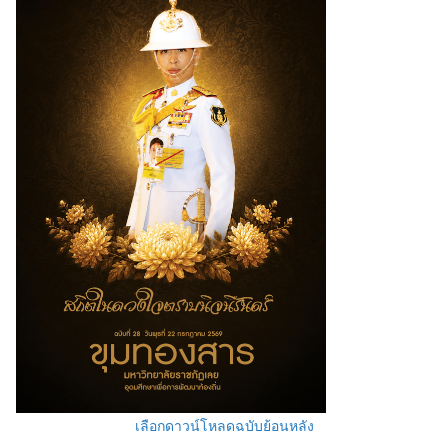
เลือกดาวน์โหลดฉบับย้อนหลัง