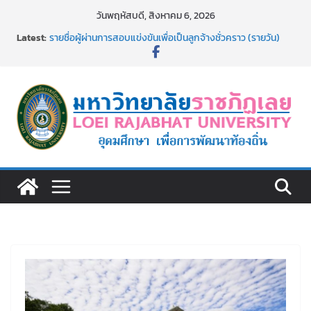
Skip
วันพฤหัสบดี, สิงหาคม 6, 2026
to
Latest:
รายชื่อผู้ผ่านการสอบแข่งขันเพื่อเป็นลูกจ้างชั่วคราว (รายวัน)
content
สังกัดมหาวิทยาลัยราชภัฏเลย ด้วยเงินนอกงบประมาณ ประเภท
เงินรายได้
รายชื่อผู้มีสิทธิเข้าพักอาศัยอาคารชุดสำหรับบุคลากร สาย
สนับสนุน สังกัดมหาวิทยาลัยราชภัฏเลย ครั้งที่ 2/2569
ม.ราชภัฏเลย ประชุมคณาจารย์ประจำ ครั้งที่ 1/2569
ประกาศผู้ชนะการเสนอราคา จ้างทำปกปริญญาบัตร จำนวน
๑,๙๗๒ ชุด โดยวิธีเฉพาะเจาะจง
ม.ราชภัฏเลย จัดกิจกรรมจิตอาสาบำเพ็ญสาธารณประโยชน์ และ
บำเพ็ญสาธารณกุศล 69