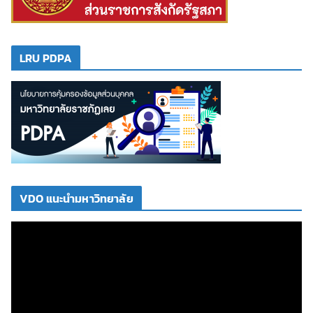
LRU PDPA
VDO แนะนำมหาวิทยาลัย
ตั
ว
เ
ล่
น