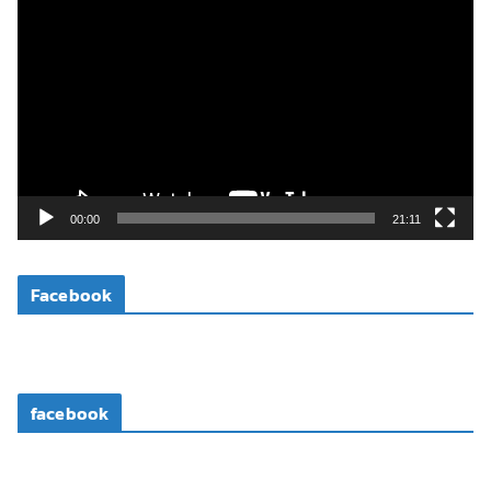
ว
เ
ล่
น
ไ
ฟ
ล์
วิ
00:00
21:11
ดี
โ
Facebook
อ
facebook