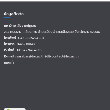
ข้อมูลติดต่อ
มหาวิทยาลัยราชภัฏเลย
234 ถนนเลย – เชียงคาน ตำบลเมือง อำเภอเมืองเลย จังหวัดเลย 42000
โทรศัพท์ :
042 – 835224 – 8
โทรสาร :
042 – 811143
เว็บไซต์ :
https://lru.ac.th
E-mail :
saraban@lru.ac.th
หรือ contact@lru.ac.th
แผนที่ :