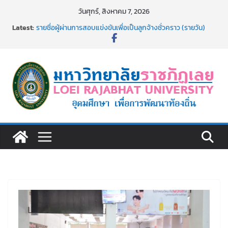
Skip
วันศุกร์, สิงหาคม 7, 2026
to
Latest:
รายชื่อผู้ผ่านการสอบแข่งขันเพื่อเป็นลูกจ้างชั่วคราว (รายวัน)
content
สังกัดมหาวิทยาลัยราชภัฏเลย ด้วยเงินนอกงบประมาณ ประเภท
เงินรายได้
รายชื่อผู้มีสิทธิเข้าพักอาศัยอาคารชุดสำหรับบุคลากร สาย
สนับสนุน สังกัดมหาวิทยาลัยราชภัฏเลย ครั้งที่ 2/2569
อธิการบดี มรภ.เลย ร่วมประชุมชี้แจงกับคณะอนุกรรมาธิการ
ประจำปีงบประมาณ พ.ศ. 2570
ประกาศผู้ชนะการเสนอราคา จ้างทำปกปริญญาบัตร จำนวน
๑,๙๗๒ ชุด โดยวิธีเฉพาะเจาะจง
ม.ราชภัฏเลย จัดกิจกรรมจิตอาสาบำเพ็ญสาธารณประโยชน์ และ
บำเพ็ญสาธารณกุศล 69