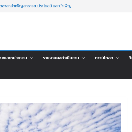
จิตอาสาบำเพ็ญสาธารณประโยชน์ และบำเพ็ญ
นเพื่อเป็นลูกจ้างชั่วคราว (รายวัน) สังกัด
วยเงินนอกงบประมาณ ประเภทเงินรายได้
าร เปิดบ้าน LRU ครั้งที่ 4 เปิดให้นักเรียน
ัน สู่อนาคตที่ใช่
ระชุมชี้แจงกับคณะอนุกรรมาธิการ ประจำ
คา จ้างทำปกปริญญาบัตร จำนวน ๑,๙๗๒ ชุด
ณะและหน่วยงาน
รายงานผลดำเนินงาน
ดาวน์โหลด
วิ