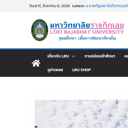
Skip
Latest:
ม.ราชภัฏเลย จัดกิจกรรม
วันเสาร์, สิงหาคม 8, 2026
to
สาธารณกุศล 69
รายชื่อผู้ผ่านการสอบแข่งขั
content
มหาวิทยาลัยราชภัฏเลย ด้
ม.ราชภัฏเลย จัดมหกรรมวิชาก
มัธยมปลายค้นหาสาขาวิชาในฝ
อธิการบดี มรภ.เลย ร่วมป
ปีงบประมาณ พ.ศ. 2570
ประกาศผู้ชนะการเสนอรา
เกี่ยวกับ LRU
การสมัครเข้าศึกษา
ค
โดยวิธีเฉพาะเจาะจง
ภูคำเพลส
LRU SHOP