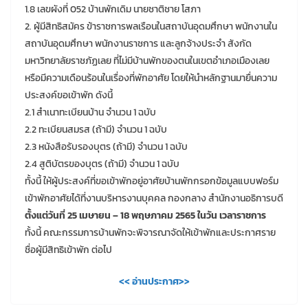
1.8 เลขผังที่ 052 บ้านพักเดิม นายชาติชาย โสภา
2. ผู้มีสิทธิสมัคร ข้าราชการพลเรือนในสถาบันอุดมศึกษา พนักงานใน
สถาบันอุดมศึกษา พนักงานราชการ และลูกจ้างประจำ สังกัด
มหาวิทยาลัยราชภัฏเลย ที่ไม่มีบ้านพักของตนในเขตอำเภอเมืองเลย
หรือมีความเดือนร้อนในเรื่องที่พักอาศัย โดยให้นำหลักฐานมายื่นความ
ประสงค์ขอเข้าพัก ดังนี้
2.1 สำเนาทะเบียนบ้าน จำนวน 1 ฉบับ
2.2 ทะเบียนสมรส (ถ้ามี) จำนวน 1 ฉบับ
2.3 หนังสือรับรองบุตร (ถ้ามี) จำนวน 1 ฉบับ
2.4 สูติบัตรของบุตร (ถ้ามี) จำนวน 1 ฉบับ
ทั้งนี้ ให้ผู้ประสงค์ที่ขอเข้าพักอยู่อาศัยบ้านพักกรอกข้อมูลแบบฟอร์ม
เข้าพักอาศัยได้ที่งานบริหารงานบุคคล กองกลาง สำนักงานอธิการบดี
ตั้งแต่วันที่ 25 เมษายน – 18 พฤษภาคม 2565 ในวัน เวลาราชการ
ทั้งนี้ คณะกรรมการบ้านพักจะพิจารณาจัดให้เข้าพักและประกาศราย
ชื่อผู้มีสิทธิเข้าพัก ต่อไป
<< อ่านประกาศ>>