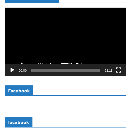
ตั
ว
เ
ล่
น
ไ
ฟ
ล์
วิ
00:00
21:11
ดี
โ
Facebook
อ
facebook