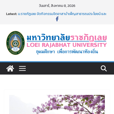
Skip
วันเสาร์, สิงหาคม 8, 2026
to
Latest:
ม.ราชภัฏเลย จัดกิจกรรมจิตอาสาบำเพ็ญสาธารณประโยชน์ และ
content
บำเพ็ญสาธารณกุศล 69
รายชื่อผู้ผ่านการสอบแข่งขันเพื่อเป็นลูกจ้างชั่วคราว (รายวัน)
สังกัดมหาวิทยาลัยราชภัฏเลย ด้วยเงินนอกงบประมาณ ประเภท
เงินรายได้
ม.ราชภัฏเลย จัดมหกรรมวิชาการ เปิดบ้าน LRU ครั้งที่ 4 เปิดให้
นักเรียนมัธยมปลายค้นหาสาขาวิชาในฝัน สู่อนาคตที่ใช่
อธิการบดี มรภ.เลย ร่วมประชุมชี้แจงกับคณะอนุกรรมาธิการ
ประจำปีงบประมาณ พ.ศ. 2570
ประกาศผู้ชนะการเสนอราคา จ้างทำปกปริญญาบัตร จำนวน
๑,๙๗๒ ชุด โดยวิธีเฉพาะเจาะจง