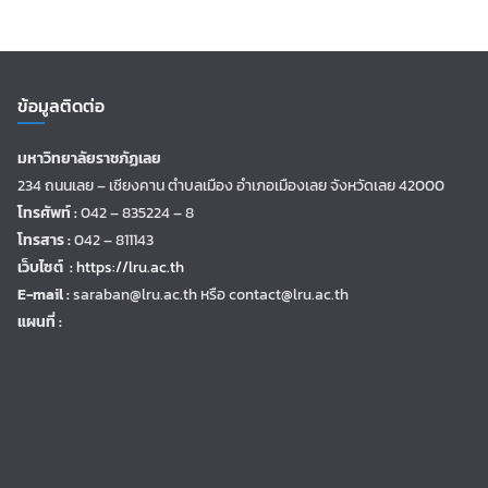
ข้อมูลติดต่อ
มหาวิทยาลัยราชภัฏเลย
234 ถนนเลย – เชียงคาน ตำบลเมือง อำเภอเมืองเลย จังหวัดเลย 42000
โทรศัพท์ :
042 – 835224 – 8
โทรสาร :
042 – 811143
เว็บไซต์ :
https://lru.ac.th
E-mail :
saraban@lru.ac.th
หรือ contact@lru.ac.th
แผนที่ :