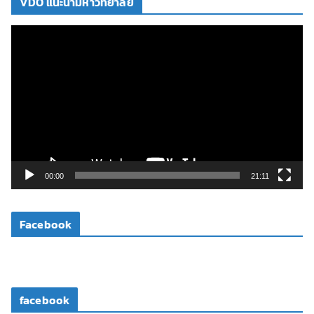
VDO แนะนำมหาวิทยาลัย
ตั
ว
เ
ล่
น
ไ
ฟ
ล์
วิ
00:00
21:11
ดี
โ
Facebook
อ
facebook