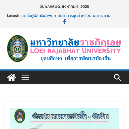
Skip
วันพฤหัสบดี, สิงหาคม 6, 2026
to
Latest:
รายชื่อผู้มีสิทธิเข้าพักอาศัยอาคารชุดสำหรับบุคลากร สาย
content
สนับสนุน สังกัดมหาวิทยาลัยราชภัฏเลย ครั้งที่ 2/2569
ม.ราชภัฏเลย ประชุมคณาจารย์ประจำ ครั้งที่ 1/2569
ประกาศผู้ชนะการเสนอราคา จ้างทำปกปริญญาบัตร จำนวน
๑,๙๗๒ ชุด โดยวิธีเฉพาะเจาะจง
ม.ราชภัฏเลย จัดกิจกรรมจิตอาสาบำเพ็ญสาธารณประโยชน์ และ
บำเพ็ญสาธารณกุศล 69
รายชื่อผู้ผ่านการสอบแข่งขันเพื่อเป็นลูกจ้างชั่วคราว (รายวัน)
สังกัดมหาวิทยาลัยราชภัฏเลย ด้วยเงินนอกงบประมาณ ประเภท
เงินรายได้