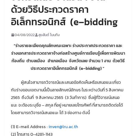
ด้วยวิธีประกวดราคา
อิเล็กทรอนิกส์ (e–bidding
04/08/2022
สุขสันต์ โนนทิง
“ร่างรายละเอียดคุณลักษณะเฉพาะ ร่างประกาศประกวดราคา และ
ร่างเอกสารประกวดราคาจ้าง
ก่อสร้างศูนย์การเรียนรู้เพื่อการพัฒนา
ท้องถิ่น ตำบลเมือง อำเภอเมือง จังหวัดเลย จำนวน 1 งาน
ด้วยวิธี
ประกวดราคาอิเล็กทรอนิกส์
(e–bidding) ”
ผู้สนใจสามารถวิจารณ์และเสนอข้อคิดเห็นหรือเสนอแนะเกี่ยว
กับร่างขอบเขตงานนี้เป็นลายลักษณ์อักษร ในระหว่างวันที่ 5 สิงหาคม
2565 ถึงวันที่ 9 สิงหาคม 2565 (3 วันทำการ) ซึ่งผู้ที่วิจารณ์เสนอ
แนะ จะต้องระบุชื่อ – สกุล ที่อยู่ หมายเลขโทรศัพท์ ที่สามารถติดต่อได้
โดยสามารถวิจารณ์เสนอแนะ ได้ 3 ช่องทาง ดังนี้
(1) E-mail Address :
inven@lru.ac.th
(2) โทรสาร 0-4281-1143