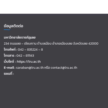
ข้อมูลติดต่อ
มหาวิทยาลัยราชภัฏเลย
234 ถนนเลย – เชียงคาน ตำบลเมือง อำเภอเมืองเลย จังหวัดเลย 42000
โทรศัพท์ :
042 – 835224 – 8
โทรสาร :
042 – 811143
เว็บไซต์ :
https://lru.ac.th
E-mail :
saraban@lru.ac.th
หรือ contact@lru.ac.th
แผนที่ :