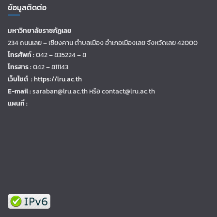
ข้อมูลติดต่อ
มหาวิทยาลัยราชภัฏเลย
234 ถนนเลย – เชียงคาน ตำบลเมือง อำเภอเมืองเลย จังหวัดเลย 42000
โทรศัพท์ :
042 – 835224 – 8
โทรสาร :
042 – 811143
เว็บไซต์ :
https://lru.ac.th
E-mail :
saraban@lru.ac.th
หรือ contact@lru.ac.th
แผนที่ :