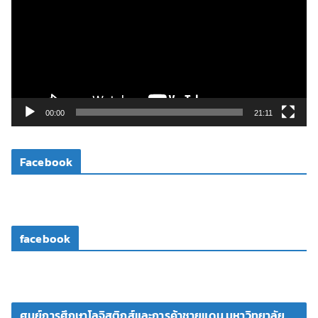
เ
ล่
น
ไ
ฟ
ล์
วิ
00:00
21:11
ดี
โ
Facebook
อ
facebook
ศูนย์การศึกษาโลจิสติกส์และการค้าชายแดน มหาวิทยาลัย