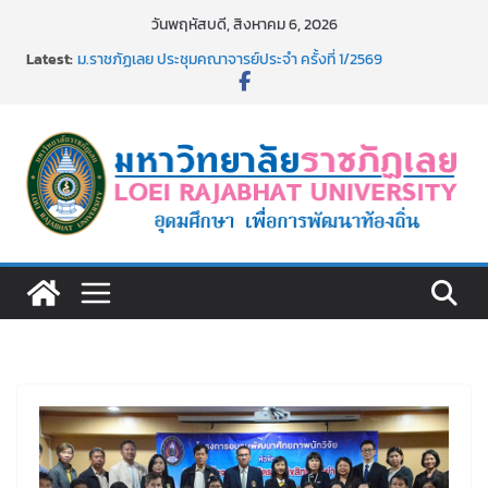
Skip
วันพฤหัสบดี, สิงหาคม 6, 2026
to
รายชื่อผู้มีสิทธิเข้าพักอาศัยอาคารชุดสำหรับบุคลากร สาย
Latest:
content
สนับสนุน สังกัดมหาวิทยาลัยราชภัฏเลย ครั้งที่ 2/2569
ม.ราชภัฏเลย ประชุมคณาจารย์ประจำ ครั้งที่ 1/2569
ประกาศผู้ชนะการเสนอราคา จ้างทำปกปริญญาบัตร จำนวน
๑,๙๗๒ ชุด โดยวิธีเฉพาะเจาะจง
ม.ราชภัฏเลย จัดกิจกรรมจิตอาสาบำเพ็ญสาธารณประโยชน์ และ
บำเพ็ญสาธารณกุศล 69
รายชื่อผู้ผ่านการสอบแข่งขันเพื่อเป็นลูกจ้างชั่วคราว (รายวัน)
สังกัดมหาวิทยาลัยราชภัฏเลย ด้วยเงินนอกงบประมาณ ประเภท
เงินรายได้