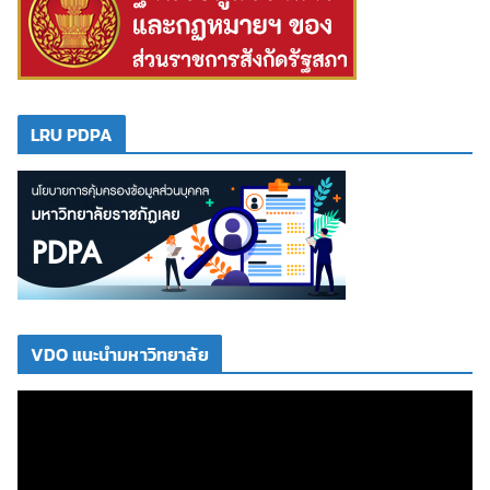
LRU PDPA
VDO แนะนำมหาวิทยาลัย
ตั
ว
เ
ล่