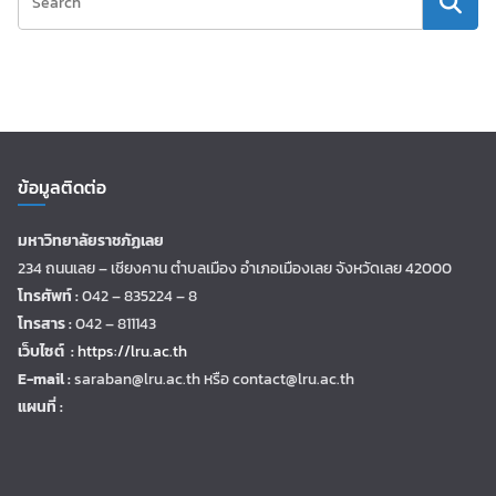
ข้อมูลติดต่อ
มหาวิทยาลัยราชภัฏเลย
234 ถนนเลย – เชียงคาน ตำบลเมือง อำเภอเมืองเลย จังหวัดเลย 42000
โทรศัพท์ :
042 – 835224 – 8
โทรสาร :
042 – 811143
เว็บไซต์ :
https://lru.ac.th
E-mail :
saraban@lru.ac.th
หรือ contact@lru.ac.th
แผนที่ :