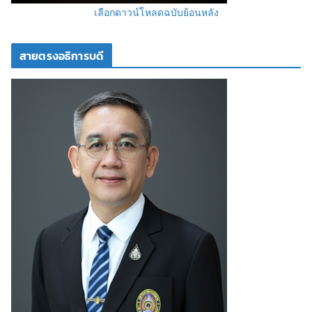
เลือกดาวน์โหลดฉบับย้อนหลัง
สายตรงอธิการบดี