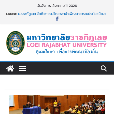
Skip
วันอังคาร, สิงหาคม 11, 2026
to
Latest:
ม.ราชภัฏเลย จัดกิจกรรมจิตอาสาบำเพ็ญสาธารณประโยชน์ และ
content
บำเพ็ญสาธารณกุศล 69
รายชื่อผู้ผ่านการสอบแข่งขันเพื่อเป็นลูกจ้างชั่วคราว (รายวัน)
สังกัดมหาวิทยาลัยราชภัฏเลย ด้วยเงินนอกงบประมาณ ประเภท
เงินรายได้
ม.ราชภัฏเลย จัดมหกรรมวิชาการ เปิดบ้าน LRU ครั้งที่ 4 เปิดให้
นักเรียนมัธยมปลายค้นหาสาขาวิชาในฝัน สู่อนาคตที่ใช่
อธิการบดี มรภ.เลย ร่วมประชุมชี้แจงกับคณะอนุกรรมาธิการ
ประจำปีงบประมาณ พ.ศ. 2570
ประกาศผู้ชนะการเสนอราคา จ้างทำปกปริญญาบัตร จำนวน
๑,๙๗๒ ชุด โดยวิธีเฉพาะเจาะจง