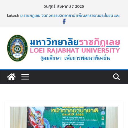
Skip
วันศุกร์, สิงหาคม 7, 2026
to
Latest:
ม.ราชภัฏเลย จัดกิจกรรมจิตอาสาบำเพ็ญสาธารณประโยชน์ และ
content
บำเพ็ญสาธารณกุศล 69
รายชื่อผู้ผ่านการสอบแข่งขันเพื่อเป็นลูกจ้างชั่วคราว (รายวัน)
สังกัดมหาวิทยาลัยราชภัฏเลย ด้วยเงินนอกงบประมาณ ประเภท
เงินรายได้
ม.ราชภัฏเลย จัดมหกรรมวิชาการ เปิดบ้าน LRU ครั้งที่ 4 เปิดให้
นักเรียนมัธยมปลายค้นหาสาขาวิชาในฝัน สู่อนาคตที่ใช่
อธิการบดี มรภ.เลย ร่วมประชุมชี้แจงกับคณะอนุกรรมาธิการ
ประจำปีงบประมาณ พ.ศ. 2570
ประกาศผู้ชนะการเสนอราคา จ้างทำปกปริญญาบัตร จำนวน
๑,๙๗๒ ชุด โดยวิธีเฉพาะเจาะจง