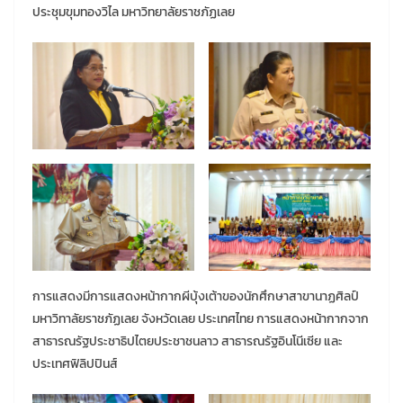
ประชุมขุมทองวิไล มหาวิทยาลัยราชภัฏเลย
การแสดงมีการแสดงหน้ากากผีบุ้งเต้าของนักศึกษาสาขานาฏศิลป์
มหาวิทาลัยราชภัฏเลย จังหวัดเลย ประเทศไทย การแสดงหน้ากากจาก
สาธารณรัฐประชาธิปไตยประชาชนลาว สาธารณรัฐอินโนีเซีย และ
ประเทศฟิลิปปินส์