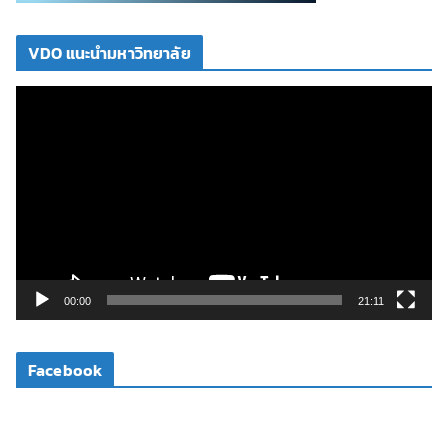
VDO แนะนำมหาวิทยาลัย
ตั
ว
เ
ล่
น
ไ
ฟ
ล์
วิ
00:00
21:11
ดี
โ
Facebook
อ