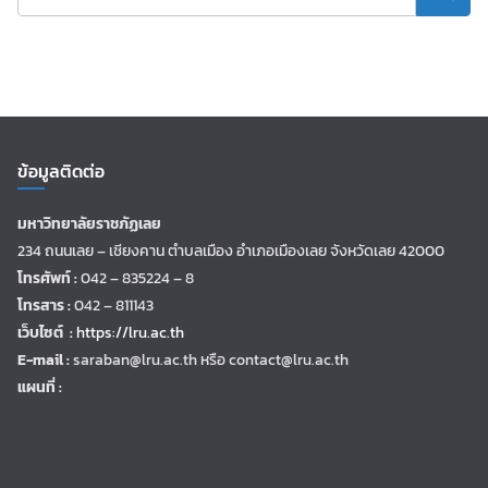
ข้อมูลติดต่อ
มหาวิทยาลัยราชภัฏเลย
234 ถนนเลย – เชียงคาน ตำบลเมือง อำเภอเมืองเลย จังหวัดเลย 42000
โทรศัพท์ :
042 – 835224 – 8
โทรสาร :
042 – 811143
เว็บไซต์ :
https://lru.ac.th
E-mail :
saraban@lru.ac.th
หรือ contact@lru.ac.th
แผนที่ :