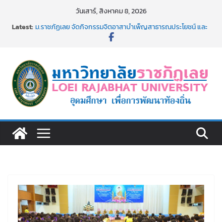
Skip
วันเสาร์, สิงหาคม 8, 2026
to
Latest:
ม.ราชภัฏเลย จัดกิจกรรมจิตอาสาบำเพ็ญสาธารณประโยชน์ และ
content
บำเพ็ญสาธารณกุศล 69
รายชื่อผู้ผ่านการสอบแข่งขันเพื่อเป็นลูกจ้างชั่วคราว (รายวัน)
สังกัดมหาวิทยาลัยราชภัฏเลย ด้วยเงินนอกงบประมาณ ประเภท
เงินรายได้
ม.ราชภัฏเลย จัดมหกรรมวิชาการ เปิดบ้าน LRU ครั้งที่ 4 เปิดให้
นักเรียนมัธยมปลายค้นหาสาขาวิชาในฝัน สู่อนาคตที่ใช่
อธิการบดี มรภ.เลย ร่วมประชุมชี้แจงกับคณะอนุกรรมาธิการ
ประจำปีงบประมาณ พ.ศ. 2570
ประกาศผู้ชนะการเสนอราคา จ้างทำปกปริญญาบัตร จำนวน
๑,๙๗๒ ชุด โดยวิธีเฉพาะเจาะจง