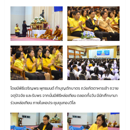
โดยมีพิธีเจริญพระพุทธมนต์ ทำบุญตักบาตร ถว่ยภัตตาหารเช้า ถวาย
จตุปัจจัย และรับพร จากนั่นมีพิธีหล่อเทียน ตลอดทั้งวัน มีนักศึกษามา
ร่วมหล่อเทียน ภายในหอประชุมขุมทองวิไล