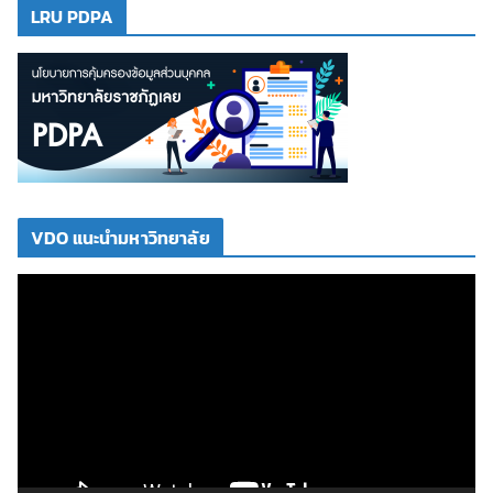
LRU PDPA
VDO แนะนำมหาวิทยาลัย
ตั
ว
เ
ล่
น
ไ
ฟ
ล์