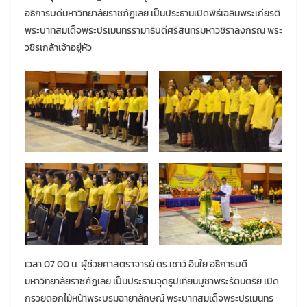
อธิการบดีมหาวิทยาลัยราชภัฏเลย เป็นประธานเปิดพิธีเฉลิมพระเกียรติ
พระบาทสมเด็จพระปรเมนทรรามาธิบดีศรีสินทรมหาวชิราลงกรณ พระ
วชิรเกล้าเจ้าอยู่หัว
เวลา 07.00 น. ผู้ช่วยศาสตราจารย์ ดร.เชาว์ อินใย อธิการบดี
มหาวิทยาลัยราชภัฏเลย เป็นประธานจุดธูปเทียนบูชาพระรัตนตรัย เปิด
กรวยดอกไม้หน้าพระบรมฉายาลักษณ์ พระบาทสมเด็จพระปรเมนทร