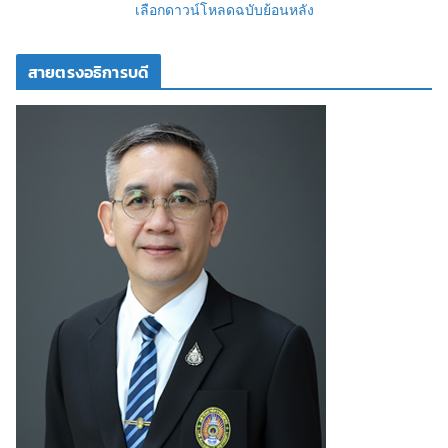
เลือกดาวน์โหลดฉบับย้อนหลัง
สายตรงอธิการบดี