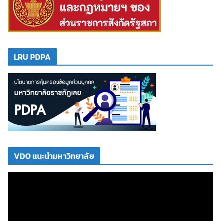
LRU PDPA
VDO แนะนำมหาวิทยาลัย
ตั
ว
เ
ล่