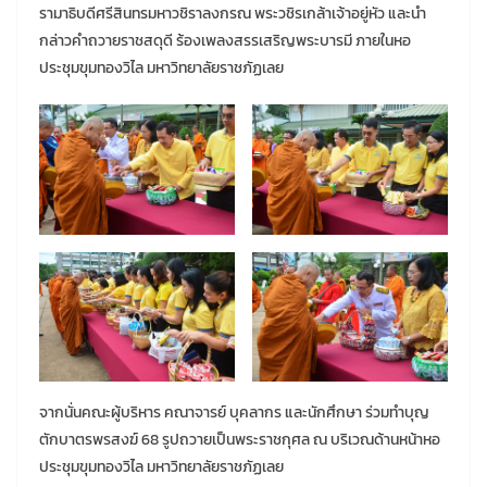
รามาธิบดีศรีสินทรมหาวชิราลงกรณ พระวชิรเกล้าเจ้าอยู่หัว และนำ
กล่าวคำถวายราชสดุดี ร้องเพลงสรรเสริญพระบารมี ภายในหอ
ประชุมขุมทองวิไล มหาวิทยาลัยราชภัฏเลย
จากนั่นคณะผู้บริหาร คณาจารย์ บุคลากร และนักศึกษา ร่วมทำบุญ
ตักบาตรพรสงฆ์ 68 รูปถวายเป็นพระราชกุศล ณ บริเวณด้านหน้าหอ
ประชุมขุมทองวิไล มหาวิทยาลัยราชภัฏเลย