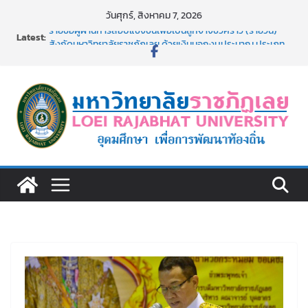
Skip
วันศุกร์, สิงหาคม 7, 2026
to
Latest:
รายชื่อผู้ผ่านการสอบแข่งขันเพื่อเป็นลูกจ้างชั่วคราว (รายวัน)
content
สังกัดมหาวิทยาลัยราชภัฏเลย ด้วยเงินนอกงบประมาณ ประเภท
เงินรายได้
รายชื่อผู้มีสิทธิเข้าพักอาศัยอาคารชุดสำหรับบุคลากร สาย
สนับสนุน สังกัดมหาวิทยาลัยราชภัฏเลย ครั้งที่ 2/2569
ม.ราชภัฏเลย ประชุมคณาจารย์ประจำ ครั้งที่ 1/2569
ประกาศผู้ชนะการเสนอราคา จ้างทำปกปริญญาบัตร จำนวน
๑,๙๗๒ ชุด โดยวิธีเฉพาะเจาะจง
ม.ราชภัฏเลย จัดกิจกรรมจิตอาสาบำเพ็ญสาธารณประโยชน์ และ
บำเพ็ญสาธารณกุศล 69