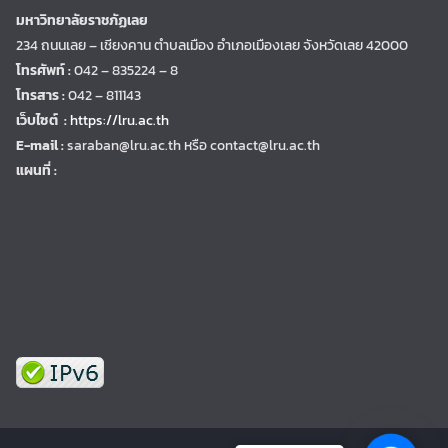
มหาวิทยาลัยราชภัฏเลย
234 ถนนเลย – เชียงคาน ตำบลเมือง อำเภอเมืองเลย จังหวัดเลย 42000
โทรศัพท์ :
042 – 835224 – 8
โทรสาร :
042 – 811143
เว็บไซต์ :
https://lru.ac.th
E-mail :
saraban@lru.ac.th
หรือ contact@lru.ac.th
แผนที่ :