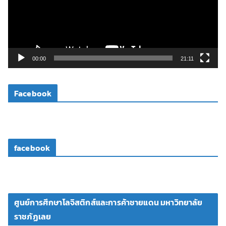
น
ไ
ฟ
ล์
วิ
00:00
21:11
ดี
โ
Facebook
อ
facebook
ศูนย์การศึกษาโลจิสติกส์และการค้าชายแดน มหาวิทยาลัย
ราชภัฏเลย