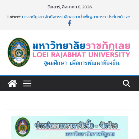
Skip
วันเสาร์, สิงหาคม 8, 2026
to
Latest:
ม.ราชภัฏเลย จัดกิจกรรมจิตอาสาบำเพ็ญสาธารณประโยชน์ และ
content
บำเพ็ญสาธารณกุศล 69
รายชื่อผู้ผ่านการสอบแข่งขันเพื่อเป็นลูกจ้างชั่วคราว (รายวัน)
สังกัดมหาวิทยาลัยราชภัฏเลย ด้วยเงินนอกงบประมาณ ประเภท
เงินรายได้
ม.ราชภัฏเลย จัดมหกรรมวิชาการ เปิดบ้าน LRU ครั้งที่ 4 เปิดให้
นักเรียนมัธยมปลายค้นหาสาขาวิชาในฝัน สู่อนาคตที่ใช่
อธิการบดี มรภ.เลย ร่วมประชุมชี้แจงกับคณะอนุกรรมาธิการ
ประจำปีงบประมาณ พ.ศ. 2570
ประกาศผู้ชนะการเสนอราคา จ้างทำปกปริญญาบัตร จำนวน
๑,๙๗๒ ชุด โดยวิธีเฉพาะเจาะจง