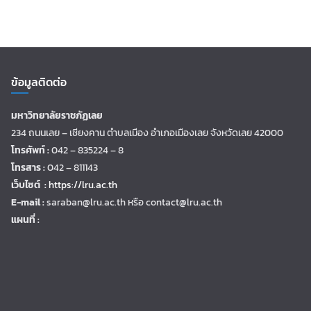
ข้อมูลติดต่อ
มหาวิทยาลัยราชภัฏเลย
234 ถนนเลย – เชียงคาน ตำบลเมือง อำเภอเมืองเลย จังหวัดเลย 42000
โทรศัพท์ :
042 – 835224 – 8
โทรสาร :
042 – 811143
เว็บไซต์ :
https://lru.ac.th
E-mail :
saraban@lru.ac.th
หรือ contact@lru.ac.th
แผนที่ :