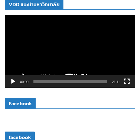
VDO แนะนำมหาวิทยาลัย
ตั
ว
เ
ล่
น
ไ
ฟ
ล์
วิ
00:00
21:11
ดี
โ
Facebook
อ
facebook