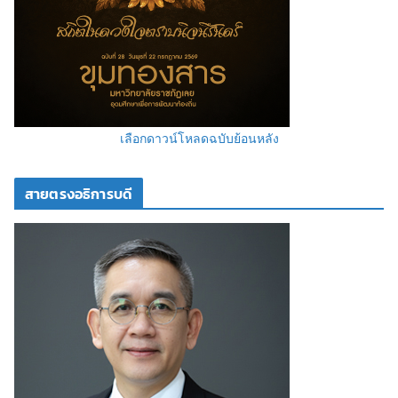
เลือกดาวน์โหลดฉบับย้อนหลัง
สายตรงอธิการบดี