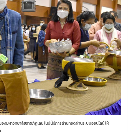
ของมหาวิทยาลัยราชภัฏเลย ในปีนี้มีการถ่ายทอดผ่านระบบออนไลน์ ให้
น