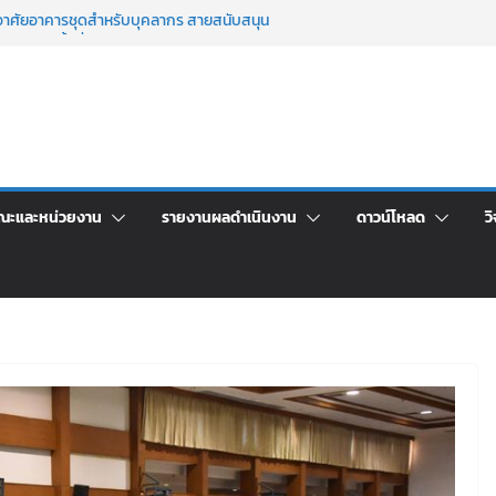
าพักอาศัยอาคารชุดสำหรับบุคลากร สายสนับสนุน
ภัฏเลย ครั้งที่ 2/2569
าจารย์ประจำ ครั้งที่ 1/2569
นอราคา จ้างทำปกปริญญาบัตร จำนวน ๑,๙๗๒ ชุด
กรรมจิตอาสาบำเพ็ญสาธารณประโยชน์ และบำเพ็ญ
ข่งขันเพื่อเป็นลูกจ้างชั่วคราว (รายวัน) สังกัด
ลย ด้วยเงินนอกงบประมาณ ประเภทเงินรายได้
ณะและหน่วยงาน
รายงานผลดำเนินงาน
ดาวน์โหลด
วิ