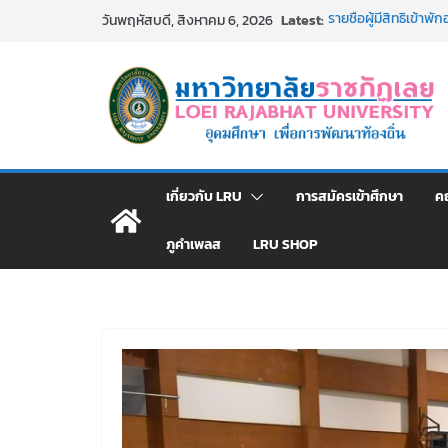
Skip
Latest:
รายชื่อผู้มีสิทธิเข้
วันพฤหัสบดี, สิงหาคม 6, 2026
to
สังกัดมหาวิทยาลัยราช
ม.ราชภัฏเลย ประชุมคณ
content
ประกาศผู้ชนะการเส
โดยวิธีเฉพาะเจาะจง
ม.ราชภัฏเลย จัดกิจ
สาธารณกุศล 69
รายชื่อผู้ผ่านการสอบแ
มหาวิทยาลัยราชภัฏเ
เกี่ยวกับ LRU
การสมัครเข้าศึกษา
ค
ภูคำเพลส
LRU SHOP