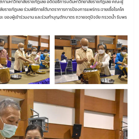
ภามหาวิทยาลัยราชภัฏเลย อดีตอธิการบดีมหาวิทยาลัยราชภัฏเลย คณะผู้
ัยราชภัฏเลย ร่วมพิธีภายใต้มาตราการการป้องการแพร่กระจายเชื้อโรคโค
ยะ ของผู้เข้าร่วมงาน และร่วมทำบุญตักบาตร ถวายจตุปัจจัย กรวดน้ำ รับพร