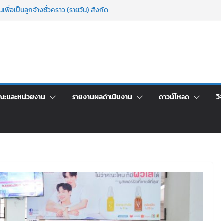
เพื่อเป็นลูกจ้างชั่วคราว (รายวัน) สังกัด
วยเงินนอกงบประมาณ ประเภทเงินรายได้
าศัยอาคารชุดสำหรับบุคลากร สายสนับสนุน
 ครั้งที่ 2/2569
ะชุมชี้แจงกับคณะอนุกรรมาธิการ ประจำ
า จ้างทำปกปริญญาบัตร จำนวน ๑,๙๗๒ ชุด
จิตอาสาบำเพ็ญสาธารณประโยชน์ และบำเพ็ญ
ณะและหน่วยงาน
รายงานผลดำเนินงาน
ดาวน์โหลด
วิ