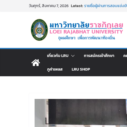
Skip
Latest:
รายชื่อผู้ผ่านการสอบแข่งขัน
วันศุกร์, สิงหาคม 7, 2026
to
มหาวิทยาลัยราชภัฏเลย ด้
รายชื่อผู้มีสิทธิเข้าพักอ
content
สังกัดมหาวิทยาลัยราชภัฏเลย
อธิการบดี มรภ.เลย ร่วมปร
ปีงบประมาณ พ.ศ. 2570
ประกาศผู้ชนะการเสนอราค
โดยวิธีเฉพาะเจาะจง
ม.ราชภัฏเลย จัดกิจกรรม
เกี่ยวกับ LRU
การสมัครเข้าศึกษา
ค
สาธารณกุศล 69
ภูคำเพลส
LRU SHOP