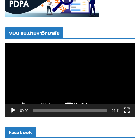
VDO แนะนำมหาวิทยาลัย
ตั
ว
เ
ล่
น
ไ
ฟ
ล์
วิ
00:00
21:11
ดี
โ
Facebook
อ