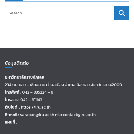
ข้อมูลติดต่อ
มหาวิทยาลัยราชภัฏเลย
234 ถนนเลย – เชียงคาน ตำบลเมือง อำเภอเมืองเลย จังหวัดเลย 42000
โทรศัพท์ :
042 – 835224 – 8
โทรสาร :
042 – 811143
เว็บไซต์ :
https://lru.ac.th
E-mail :
saraban@lru.ac.th
หรือ contact@lru.ac.th
แผนที่ :