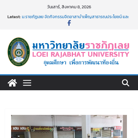
Skip
วันเสาร์, สิงหาคม 8, 2026
to
Latest:
ม.ราชภัฏเลย จัดกิจกรรมจิตอาสาบำเพ็ญสาธารณประโยชน์ และ
content
บำเพ็ญสาธารณกุศล 69
รายชื่อผู้ผ่านการสอบแข่งขันเพื่อเป็นลูกจ้างชั่วคราว (รายวัน)
สังกัดมหาวิทยาลัยราชภัฏเลย ด้วยเงินนอกงบประมาณ ประเภท
เงินรายได้
ม.ราชภัฏเลย จัดมหกรรมวิชาการ เปิดบ้าน LRU ครั้งที่ 4 เปิดให้
นักเรียนมัธยมปลายค้นหาสาขาวิชาในฝัน สู่อนาคตที่ใช่
อธิการบดี มรภ.เลย ร่วมประชุมชี้แจงกับคณะอนุกรรมาธิการ
ประจำปีงบประมาณ พ.ศ. 2570
ประกาศผู้ชนะการเสนอราคา จ้างทำปกปริญญาบัตร จำนวน
๑,๙๗๒ ชุด โดยวิธีเฉพาะเจาะจง