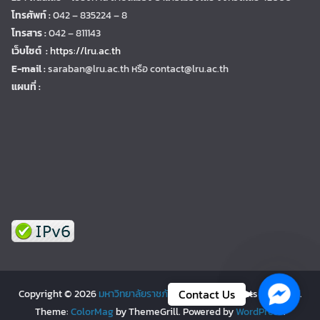
โทรศัพท์ :
042 – 835224 – 8
โทรสาร :
042 – 811143
เว็บไซต์ :
https://lru.ac.th
E-mail :
saraban@lru.ac.th
หรือ contact@lru.ac.th
แผนที่ :
Facebo
Contact Us
Copyright © 2026
มหาวิทยาลัยราชภัฏเลย | LRU
. All rights reserved.
Theme:
ColorMag
by ThemeGrill. Powered by
WordPress
.