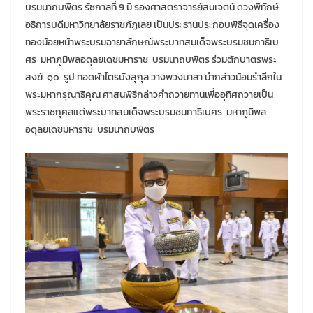
บรมนาถบพิตร รัชกาลที่ 9 มี รองศาสตราจารย์สมเจตน์ ดวงพิทักษ์
อธิการบดีมหาวิทยาลัยราชภัฏเลย เป็นประธานประกอบพิธีจุดเครื่อง
ทองน้อยหน้าพระบรมฉายาลักษณ์พระบาทสมเด็จพระบรมชนกาธิเบ
ศร มหาภูมิพลอดุลยเดชมหาราช บรมนาถบพิตร ร่วมตักบาตรพระ
สงฆ์ ๑๐ รูป ทอดผ้าไตรบังสุกุล วางพวงมาลา นำกล่าวน้อมรำลึกใน
พระมหากรุณาธิคุณ ศาสนพิธีกล่าวคำถวายทานเพื่ออุทิศถวายเป็น
พระราชกุศลแด่พระบาทสมเด็จพระบรมชนกาธิเบศร มหาภูมิพล
อดุลยเดชมหาราช บรมนาถบพิตร