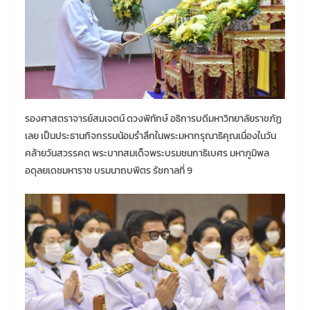
รองศาสตราจารย์สมเจตน์ ดวงพิทักษ์ อธิการบดีมหาวิทยาลัยราชภัฏ
เลย เป็นประธานกิจกรรมน้อมรำลึกในพระมหากรุณาธิคุณเนื่องในวัน
คล้ายวันสวรรคต พระบาทสมเด็จพระบรมชนกาธิเบศร มหาภูมิพล
อดุลยเดชมหาราช บรมนาถบพิตร รัชกาลที่ 9