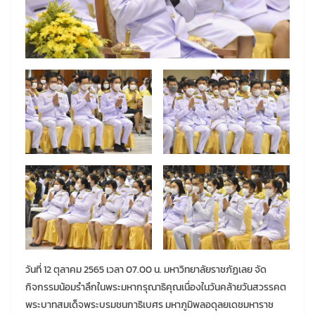
วันที่ 12 ตุลาคม 2565 เวลา 07.00 น. มหาวิทยาลัยราชภัฏเลย จัด
กิจกรรมน้อมรำลึกในพระมหากรุณาธิคุณเนื่องในวันคล้ายวันสวรรคต
พระบาทสมเด็จพระบรมชนกาธิเบศร มหาภูมิพลอดุลยเดชมหาราช