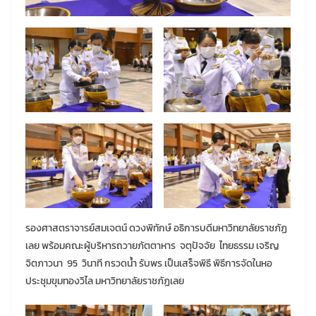
รองศาสตราจารย์สมเจตน์ ดวงพิทักษ์ อธิการบดีมหาวิทยาลัยราชภัฏ
เลย พร้อมคณะผู้บริหารถวายภัตตาหาร จตุปัจจัย ไทยธรรม เจริญ
จิตภาวนา 95 วินาที กรวดน้ำ รับพร เป็นเสร็จพิธี พิธีการจัดในหอ
ประชุมขุมทองวิไล มหาวิทยาลัยราชภัฏเลย