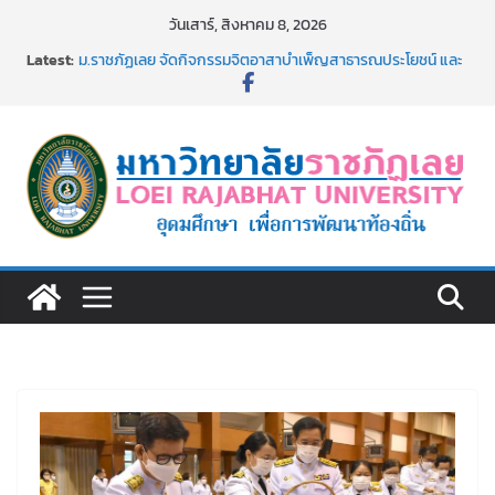
Skip
วันเสาร์, สิงหาคม 8, 2026
to
Latest:
ม.ราชภัฏเลย จัดกิจกรรมจิตอาสาบำเพ็ญสาธารณประโยชน์ และ
content
บำเพ็ญสาธารณกุศล 69
รายชื่อผู้ผ่านการสอบแข่งขันเพื่อเป็นลูกจ้างชั่วคราว (รายวัน)
สังกัดมหาวิทยาลัยราชภัฏเลย ด้วยเงินนอกงบประมาณ ประเภท
เงินรายได้
ม.ราชภัฏเลย จัดมหกรรมวิชาการ เปิดบ้าน LRU ครั้งที่ 4 เปิดให้
นักเรียนมัธยมปลายค้นหาสาขาวิชาในฝัน สู่อนาคตที่ใช่
อธิการบดี มรภ.เลย ร่วมประชุมชี้แจงกับคณะอนุกรรมาธิการ
ประจำปีงบประมาณ พ.ศ. 2570
ประกาศผู้ชนะการเสนอราคา จ้างทำปกปริญญาบัตร จำนวน
๑,๙๗๒ ชุด โดยวิธีเฉพาะเจาะจง