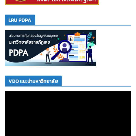
LRU PDPA
VDO แนะนำมหาวิทยาลัย
ตั
ว
เ
ล่
น
ไ