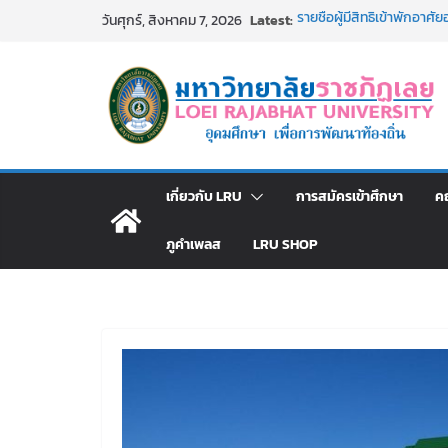
Skip
Latest:
รายชื่อผู้มีสิทธิเข้าพักอ
วันศุกร์, สิงหาคม 7, 2026
to
สังกัดมหาวิทยาลัยราชภัฏเลย
ม.ราชภัฏเลย ประชุมคณาจารย
content
ประกาศผู้ชนะการเสนอราค
โดยวิธีเฉพาะเจาะจง
ม.ราชภัฏเลย จัดกิจกรรม
สาธารณกุศล 69
รายชื่อผู้ผ่านการสอบแข่งขัน
มหาวิทยาลัยราชภัฏเลย ด้
เกี่ยวกับ LRU
การสมัครเข้าศึกษา
ค
ภูคำเพลส
LRU SHOP