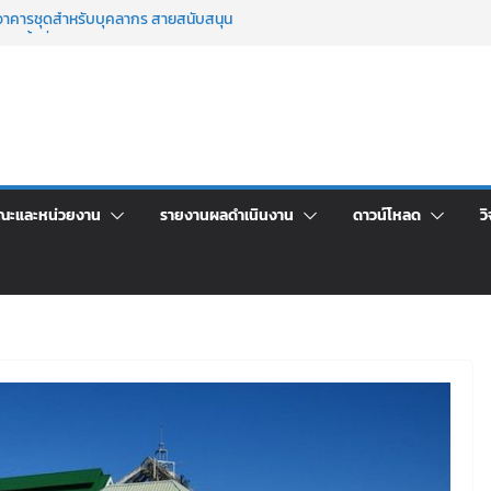
าศัยอาคารชุดสำหรับบุคลากร สายสนับสนุน
 ครั้งที่ 2/2569
์ประจำ ครั้งที่ 1/2569
า จ้างทำปกปริญญาบัตร จำนวน ๑,๙๗๒ ชุด
จิตอาสาบำเพ็ญสาธารณประโยชน์ และบำเพ็ญ
เพื่อเป็นลูกจ้างชั่วคราว (รายวัน) สังกัด
วยเงินนอกงบประมาณ ประเภทเงินรายได้
ณะและหน่วยงาน
รายงานผลดำเนินงาน
ดาวน์โหลด
วิ