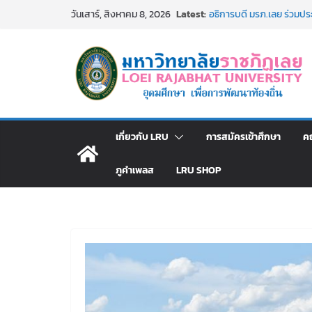
Skip
Latest:
ม.ราชภัฏเลย จัดมหกรรมวิชาก
วันเสาร์, สิงหาคม 8, 2026
to
มัธยมปลายค้นหาสาขาวิชาในฝ
อธิการบดี มรภ.เลย ร่วมป
content
ปีงบประมาณ พ.ศ. 2570
ประกาศผู้ชนะการเสนอรา
โดยวิธีเฉพาะเจาะจง
ม.ราชภัฏเลย จัดกิจกรรม
สาธารณกุศล 69
รายชื่อผู้ผ่านการสอบแข่งขั
เกี่ยวกับ LRU
การสมัครเข้าศึกษา
ค
มหาวิทยาลัยราชภัฏเลย ด้
ภูคำเพลส
LRU SHOP