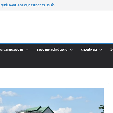
าร เปิดบ้าน LRU ครั้งที่ 4 เปิดให้นักเรียน
ัน สู่อนาคตที่ใช่
ระชุมชี้แจงกับคณะอนุกรรมาธิการ ประจำ
คา จ้างทำปกปริญญาบัตร จำนวน ๑,๙๗๒ ชุด
จิตอาสาบำเพ็ญสาธารณประโยชน์ และบำเพ็ญ
นเพื่อเป็นลูกจ้างชั่วคราว (รายวัน) สังกัด
ณะและหน่วยงาน
รายงานผลดำเนินงาน
ดาวน์โหลด
วิ
วยเงินนอกงบประมาณ ประเภทเงินรายได้