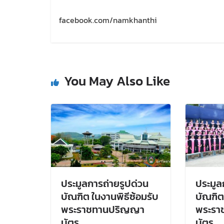
facebook.com/namkhanthi
You May Also Like
ประมูลการถ่ายรูปด่วน
ประมูล
บัณฑิต ในงานพิธีซ้อมรับ
บัณฑิต
พระราชทานปริญญา
พระรา
บัตร
บัตร