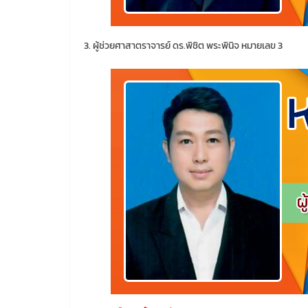
3. ผู้ช่วยศาสาตราจารย์ ดร.พิชิต พระพินิจ หมายเลข 3